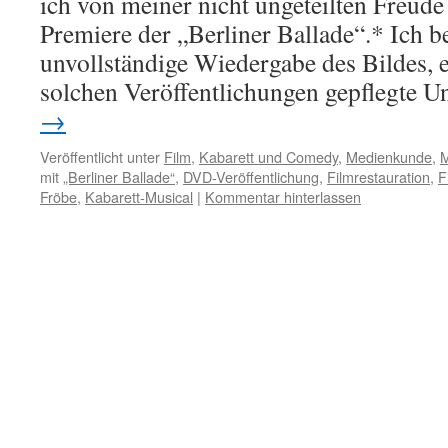
ich von meiner nicht ungeteilten Freud
Premiere der „Berliner Ballade“.* Ich b
unvollständige Wiedergabe des Bildes, e
solchen Veröffentlichungen gepflegte U
→
Veröffentlicht unter
Film
,
Kabarett und Comedy
,
Medienkunde
,
M
mit
„Berliner Ballade“
,
DVD-Veröffentlichung
,
Filmrestauration
,
F
Fröbe
,
Kabarett-Musical
|
Kommentar hinterlassen