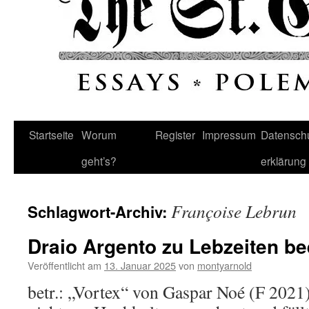
Startseite
Worum
Register
Impressum
Datenschu
geht’s?
erklärung
Françoise Lebrun
Schlagwort-Archiv:
Draio Argento zu Lebzeiten be
Veröffentlicht am
13. Januar 2025
von
montyarnold
betr.: „Vortex“ von Gaspar Noé (F 2021