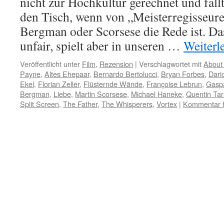
nicht zur Hochkultur gerechnet und fällt 
den Tisch, wenn von „Meisterregisseure
Bergman oder Scorsese die Rede ist. Das
unfair, spielt aber in unseren …
Weiterl
Veröffentlicht unter
Film
,
Rezension
|
Verschlagwortet mit
About
Payne
,
Altes Ehepaar
,
Bernardo Bertolucci
,
Bryan Forbes
,
Dari
Ekel
,
Florian Zeller
,
Flüsternde Wände
,
Françoise Lebrun
,
Gasp
Bergman
,
Liebe
,
Martin Scorsese
,
Michael Haneke
,
Quentin Tar
Split Screen
,
The Father
,
The Whisperers
,
Vortex
|
Kommentar h