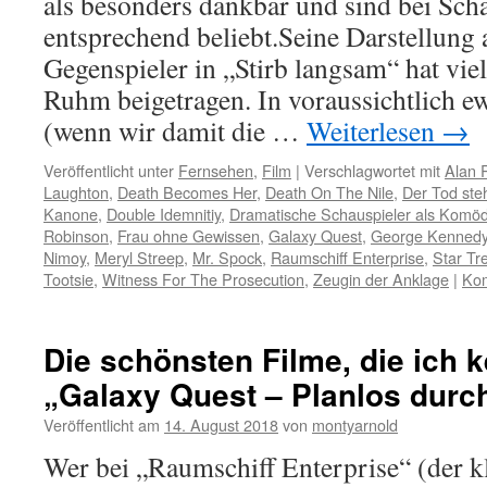
als besonders dankbar und sind bei Sch
entsprechend beliebt.Seine Darstellung 
Gegenspieler in „Stirb langsam“ hat vi
Ruhm beigetragen. In voraussichtlich e
(wenn wir damit die …
Weiterlesen
→
Veröffentlicht unter
Fernsehen
,
Film
|
Verschlagwortet mit
Alan 
Laughton
,
Death Becomes Her
,
Death On The Nile
,
Der Tod steh
Kanone
,
Double Idemnitiy
,
Dramatische Schauspieler als Komöd
Robinson
,
Frau ohne Gewissen
,
Galaxy Quest
,
George Kenned
Nimoy
,
Meryl Streep
,
Mr. Spock
,
Raumschiff Enterprise
,
Star Tr
Tootsie
,
Witness For The Prosecution
,
Zeugin der Anklage
|
Kom
Die schönsten Filme, die ich k
„Galaxy Quest – Planlos durch
Veröffentlicht am
14. August 2018
von
montyarnold
Wer bei „Raumschiff Enterprise“ (der kl