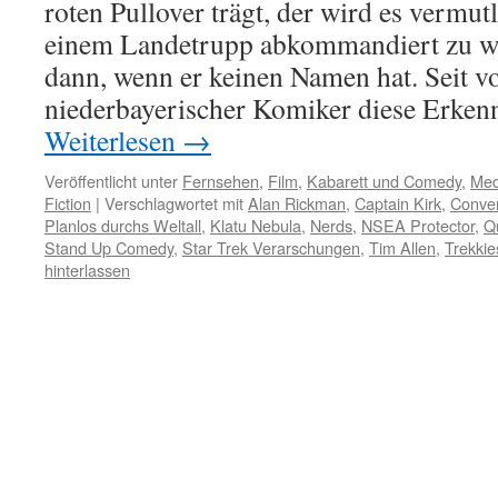
roten Pullover trägt, der wird es vermut
einem Landetrupp abkommandiert zu w
dann, wenn er keinen Namen hat. Seit vo
niederbayerischer Komiker diese Erken
Weiterlesen
→
Veröffentlicht unter
Fernsehen
,
Film
,
Kabarett und Comedy
,
Med
Fiction
|
Verschlagwortet mit
Alan Rickman
,
Captain Kirk
,
Conve
Planlos durchs Weltall
,
Klatu Nebula
,
Nerds
,
NSEA Protector
,
Q
Stand Up Comedy
,
Star Trek Verarschungen
,
Tim Allen
,
Trekkie
hinterlassen