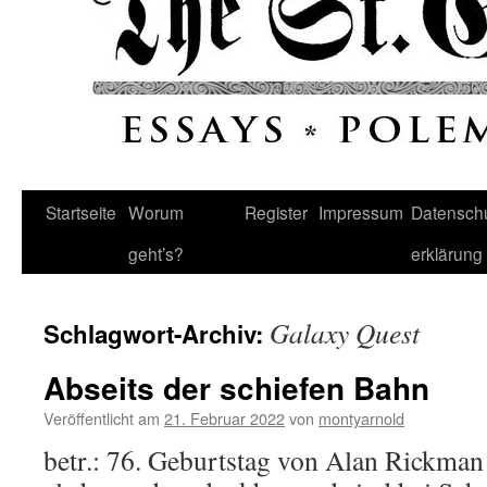
Startseite
Worum
Register
Impressum
Datenschu
geht’s?
erklärung
Galaxy Quest
Schlagwort-Archiv:
Abseits der schiefen Bahn
Veröffentlicht am
21. Februar 2022
von
montyarnold
betr.: 76. Geburtstag von Alan Rickman