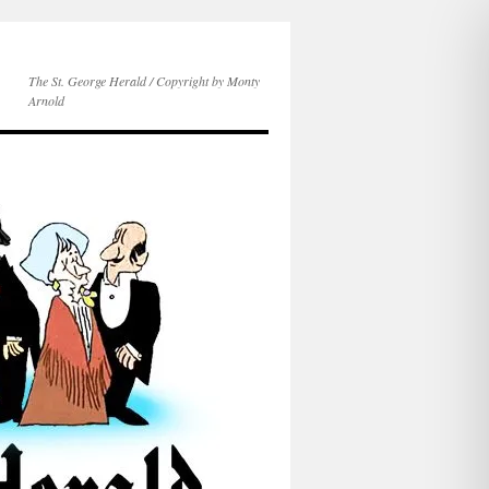
The St. George Herald / Copyright by Monty
Arnold