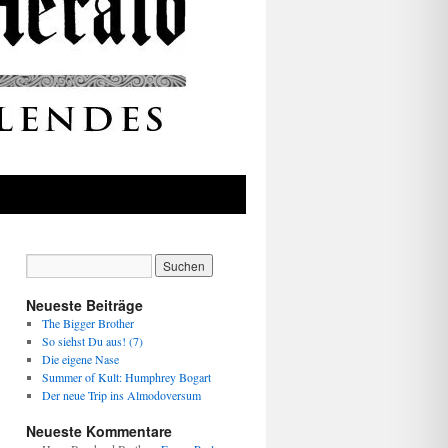
Neueste Beiträge
The Bigger Brother
So siehst Du aus! (7)
Die eigene Nase
Summer of Kult: Humphrey Bogart
Der neue Trip ins Almodoversum
Neueste Kommentare