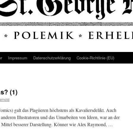
er
Impressum
Datenschutz­erklärung
Cookie-Richtlinie (EU)
s? (1)
arnold
mics) galt das Plagiieren höchstens als Kavaliersdelikt. Auch
anderen Illustratoren und das Umarbeiten von Ideen, war an der
es Mittel besserer Darstellung. Könner wie Alex Raymond, …