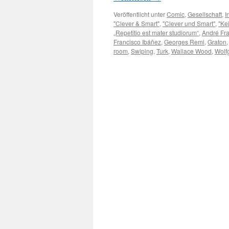
Veröffentlicht unter
Comic
,
Gesellschaft
,
I
"Clever & Smart"
,
"Clever und Smart"
,
"Kei
„Repetitio est mater studiorum“
,
André Fr
Francisco Ibáñez
,
Georges Remi
,
Graton
room
,
Swiping
,
Turk
,
Wallace Wood
,
Wolf