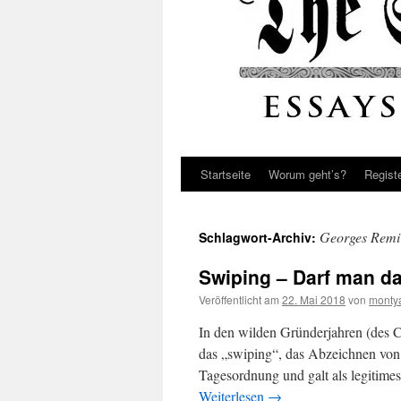
Startseite
Worum geht’s?
Regist
Georges Remi
Schlagwort-Archiv:
Swiping – Darf man da
Veröffentlicht am
22. Mai 2018
von
monty
In den wilden Gründerjahren (des Co
das „swiping“, das Abzeichnen von 
Tagesordnung und galt als legitim
Weiterlesen
→