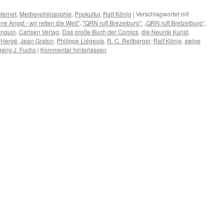
nternet
,
Medienphilosophie
,
Popkultur
,
Ralf König
|
Verschlagwortet mit
ne Angst - wir retten die Welt"
,
"QRN ruft Brezelburg"
,
„QRN ruft Bretzelburg“
,
anquin
,
Carlsen Verlag
,
Das große Buch der Comics
,
die Neunte Kunst
,
,
Hergé
,
Jean Graton
,
Philippe Liégeois
,
R. C. Reitberger
,
Ralf König
,
swipe
gang J. Fuchs
|
Kommentar hinterlassen