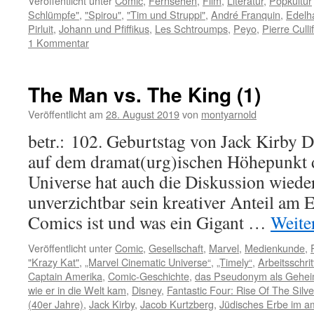
Veröffentlicht unter
Comic
,
Fernsehen
,
Film
,
Literatur
,
Popkultur
Schlümpfe"
,
"Spirou"
,
"Tim und Struppi"
,
André Franquin
,
Edelh
Pirluit
,
Johann und Pfiffikus
,
Les Schtroumps
,
Peyo
,
Pierre Culli
1 Kommentar
The Man vs. The King (1)
Veröffentlicht am
28. August 2019
von
montyarnold
betr.: 102. Geburtstag von Jack Kirby 
auf dem dramat(urg)ischen Höhepunkt 
Universe hat auch die Diskussion wiede
unverzichtbar sein kreativer Anteil am 
Comics ist und was ein Gigant …
Weite
Veröffentlicht unter
Comic
,
Gesellschaft
,
Marvel
,
Medienkunde
,
"Krazy Kat"
,
„Marvel Cinematic Universe“
,
„Timely“
,
Arbeitsschri
Captain Amerika
,
Comic-Geschichte
,
das Pseudonym als Geheim
wie er in die Welt kam
,
Disney
,
Fantastic Four: Rise Of The Silve
(40er Jahre)
,
Jack Kirby
,
Jacob Kurtzberg
,
Jüdisches Erbe im a