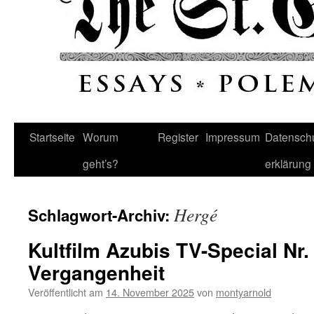
Startseite
Worum
Register
Impressum
Datenschu
geht’s?
erklärung
Hergé
Schlagwort-Archiv:
Kultfilm Azubis TV-Special Nr.
Vergangenheit
Veröffentlicht am
14. November 2025
von
montyarnold