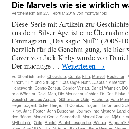
Die Marvels wie sie wirklich w
Veröffentlicht am
27. Februar 2019
von
montyarnold
Diese Serie mit Artikeln zur Geschicht
aus dem Silver Age ist eine Übernahme
Fanmagazin „Das sagte Nuff“ (2005-10
herzlich für die Genehmigung, sie hier
Cover von Jack Kirby wurde von Daniel
Der mächtige …
Weiterlesen
→
Veröffentlicht unter
Checkliste
,
Comic
,
Film
,
Marvel
,
Popkultur
|
"Thor"
,
"Tim und Struppi"
,
“Das sagte Nuff”
,
„Captain America“
,
Hemsworth
,
Comic-Zensur
,
Condor Verlag
,
Daniel Wamsler
,
DC 
rote Wächter
,
Devil-Man
,
Die Menschenzüchter
,
Dr. Don Blake
,
Geschichten aus Asgard
,
Göttervater Odin
,
Hachette
,
Hate Mon
Regenbogenbrücke
,
Hergé
,
Hit Comics
,
Hogun
,
Horror- und Sci
Kirby
,
Jane Foster
,
John Buscema
,
Journey Into Mystery
,
Land d
des Bösen
,
Marvel Comic Sonderheft
,
Marvel Comics
,
Mjölnir
,
n
Mythologie
,
Odin
,
Panini
,
Panini-Leseprobe
,
Rächer
,
Ragnarök-
Silver Age Of Comics
,
Spinne
,
Stan Lee
,
Steve Reeves
,
Superh