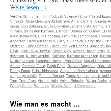
Weiterlesen
→
Veröffentlicht unter
Film
,
Podcast
,
Science Fiction
|
Verschlagwor
Chrsistie
,
Alicia Meer
,
alle 42 kultfilme
,
American Pie
,
Annette A
monty
,
Bob Balaban
,
Bruce Boxleitner
,
Buena Vista
,
Computersp
in Paris
,
die besten kultfilme
,
Dillinger
,
Diskussion
,
Disney
,
Ein M
Kieselstein-Cord
,
Eric Bogosian
,
Filmkritik
,
Filmpodcast
,
Frederi
Anderson
,
Harry ausser sich
,
Harry außer sich
,
Harry Block
,
He
Metzman
,
Jane Hoffman
,
Jared Leto
,
Jeff Bridges
,
Joachim Røn
Davis
,
Julia Louis-Dreyfus
,
Kirstie Alley
,
Konrad Halver
,
Kritik
,
Ku
definition
,
Kultfilm-Azubis
,
Kultfilme
,
kultfilme aller zeiten
,
kultfi
Kultfilmpodcast
,
Lortensia Hayes
,
Lynn Cohen
,
Mariel Hemingw
Arnold
,
Pyramid Frolic
,
Ralph Pope
,
Richard Benjamin
,
Robin Wi
Ronny Fanta
,
Schreibblockade
,
Stephanie Roth Haberle
,
sterner
st. george herald
,
Tim und Struppi
,
Tobey Maguire
,
top 10 kultfi
Tron
,
Tron: Ares
,
Victoria Hale
,
Volker Robrahn
,
Walter Carlos
,
w
Wendy Carlos
,
Winnetou
,
Woody Allen
|
1 Kommentar
Wie man es macht …
Veröffentlicht am
15. August 2023
von
montyarnold