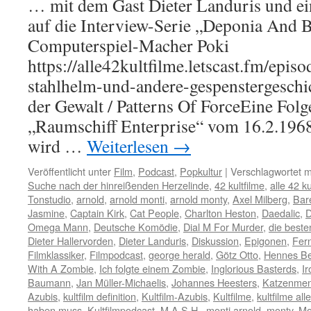
… mit dem Gast Dieter Landuris und 
auf die Interview-Serie „Deponia And 
Computerspiel-Macher Poki
https://alle42kultfilme.letscast.fm/episo
stahlhelm-und-andere-gespenstergeschi
der Gewalt / Patterns Of ForceEine Folg
„Raumschiff Enterprise“ vom 16.2.196
wird …
Weiterlesen
→
Veröffentlicht unter
Film
,
Podcast
,
Popkultur
|
Verschlagwortet m
Suche nach der hinreißenden Herzelinde
,
42 kultfilme
,
alle 42 ku
Tonstudio
,
arnold
,
arnold monti
,
arnold monty
,
Axel Milberg
,
Bar
Jasmine
,
Captain Kirk
,
Cat People
,
Charlton Heston
,
Daedalic
,
D
Omega Mann
,
Deutsche Komödie
,
Dial M For Murder
,
die besten
Dieter Hallervorden
,
Dieter Landuris
,
Diskussion
,
Epigonen
,
Fer
Filmklassiker
,
Filmpodcast
,
george herald
,
Götz Otto
,
Hennes B
With A Zombie
,
Ich folgte einem Zombie
,
Inglorious Basterds
,
Ir
Baumann
,
Jan Müller-Michaelis
,
Johannes Heesters
,
Katzenme
Azubis
,
kultfilm definition
,
Kultfilm-Azubis
,
Kultfilme
,
kultfilme all
haben muss
,
Kultfilmpodcast
,
M.A.S.H.
,
monti arnold
,
monty
,
Mo