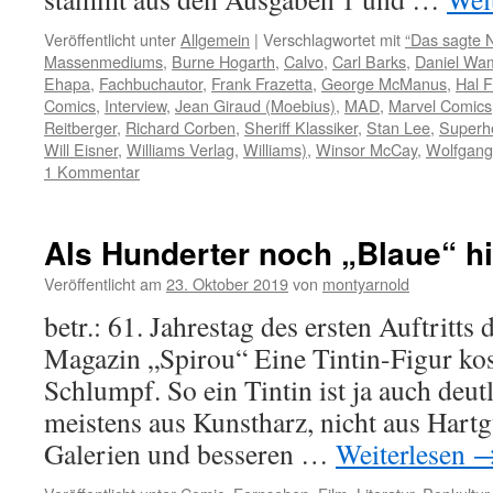
Veröffentlicht unter
Allgemein
|
Verschlagwortet mit
“Das sagte N
Massenmediums
,
Burne Hogarth
,
Calvo
,
Carl Barks
,
Daniel Wam
Ehapa
,
Fachbuchautor
,
Frank Frazetta
,
George McManus
,
Hal F
Comics
,
Interview
,
Jean Giraud (Moebius)
,
MAD
,
Marvel Comics
Reitberger
,
Richard Corben
,
Sheriff Klassiker
,
Stan Lee
,
Superh
Will Eisner
,
Williams Verlag
,
Williams)
,
Winsor McCay
,
Wolfgang
1 Kommentar
Als Hunderter noch „Blaue“ h
Veröffentlicht am
23. Oktober 2019
von
montyarnold
betr.: 61. Jahrestag des ersten Auftritt
Magazin „Spirou“ Eine Tintin-Figur kos
Schlumpf. So ein Tintin ist ja auch deut
meistens aus Kunstharz, nicht aus Hart
Galerien und besseren …
Weiterlesen