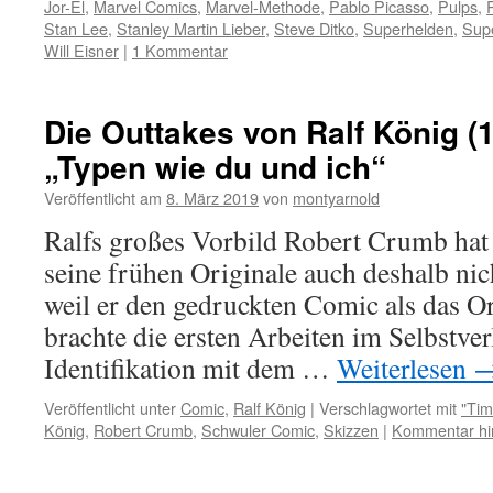
Jor-El
,
Marvel Comics
,
Marvel-Methode
,
Pablo Picasso
,
Pulps
,
Stan Lee
,
Stanley Martin Lieber
,
Steve Ditko
,
Superhelden
,
Sup
Will Eisner
|
1 Kommentar
Die Outtakes von Ralf König (1
„Typen wie du und ich“
Veröffentlicht am
8. März 2019
von
montyarnold
Ralfs großes Vorbild Robert Crumb hat e
seine frühen Originale auch deshalb nic
weil er den gedruckten Comic als das Ori
brachte die ersten Arbeiten im Selbstver
Identifikation mit dem …
Weiterlesen
Veröffentlicht unter
Comic
,
Ralf König
|
Verschlagwortet mit
"Tim
König
,
Robert Crumb
,
Schwuler Comic
,
Skizzen
|
Kommentar hi