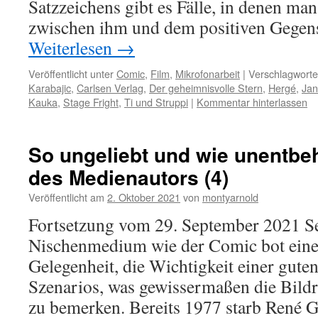
Satzzeichens gibt es Fälle, in denen man
zwischen ihm und dem positiven Gegen
Weiterlesen
→
Veröffentlicht unter
Comic
,
Film
,
Mikrofonarbeit
|
Verschlagworte
Karabajic
,
Carlsen Verlag
,
Der geheimnisvolle Stern
,
Hergé
,
Ja
Kauka
,
Stage Fright
,
Ti und Struppi
|
Kommentar hinterlassen
So ungeliebt und wie unentbeh
des Medienautors (4)
Veröffentlicht am
2. Oktober 2021
von
montyarnold
Fortsetzung vom 29. September 2021 Se
Nischenmedium wie der Comic bot ein
Gelegenheit, die Wichtigkeit einer guten
Szenarios, was gewissermaßen die Bildre
zu bemerken. Bereits 1977 starb René G