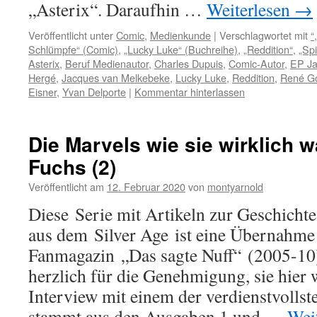
„Asterix“. Daraufhin …
Weiterlesen
→
Veröffentlicht unter
Comic
,
Medienkunde
|
Verschlagwortet mit
“
Schlümpfe“ (Comic)
,
„Lucky Luke“ (Buchreihe)
,
„Reddition“
,
„Sp
Asterix
,
Beruf Medienautor
,
Charles Dupuis
,
Comic-Autor
,
EP J
Hergé
,
Jacques van Melkebeke
,
Lucky Luke
,
Reddition
,
René Go
Eisner
,
Yvan Delporte
|
Kommentar hinterlassen
Die Marvels wie sie wirklich 
Fuchs (2)
Veröffentlicht am
12. Februar 2020
von
montyarnold
Diese Serie mit Artikeln zur Geschicht
aus dem Silver Age ist eine Übernahme
Fanmagazin „Das sagte Nuff“ (2005-10
herzlich für die Genehmigung, sie hier
Interview mit einem der verdienstvolls
stammt aus den Ausgaben 1 und …
Wei