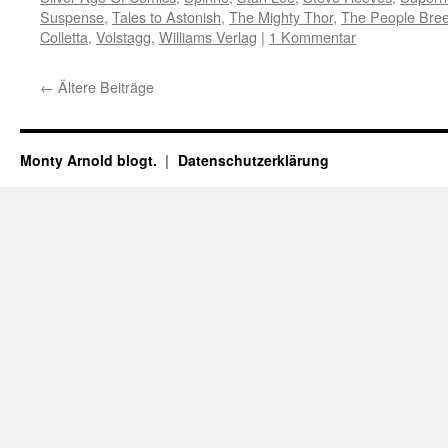
Suspense
,
Tales to Astonish
,
The Mighty Thor
,
The People Bre
Colletta
,
Volstagg
,
Williams Verlag
|
1 Kommentar
←
Ältere Beiträge
Monty Arnold blogt.
Datenschutz­erklärung