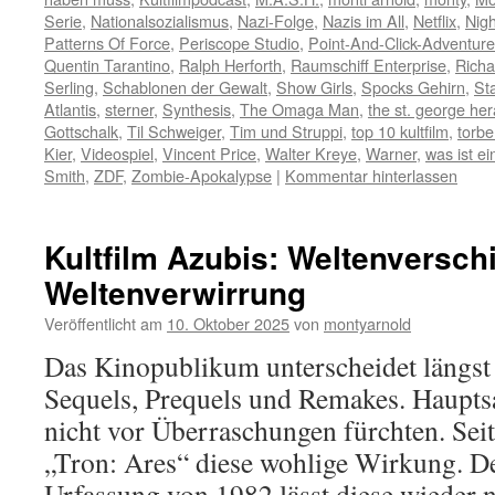
Serie
,
Nationalsozialismus
,
Nazi-Folge
,
Nazis im All
,
Netflix
,
Nigh
Patterns Of Force
,
Periscope Studio
,
Point-And-Click-Adventure
Quentin Tarantino
,
Ralph Herforth
,
Raumschiff Enterprise
,
Rich
Serling
,
Schablonen der Gewalt
,
Show Girls
,
Spocks Gehirn
,
St
Atlantis
,
sterner
,
Synthesis
,
The Omaga Man
,
the st. george her
Gottschalk
,
Til Schweiger
,
Tim und Struppi
,
top 10 kultfilm
,
torb
Kier
,
Videospiel
,
Vincent Price
,
Walter Kreye
,
Warner
,
was ist ein
Smith
,
ZDF
,
Zombie-Apokalypse
|
Kommentar hinterlassen
Kultfilm Azubis: Weltenversch
Weltenverwirrung
Veröffentlicht am
10. Oktober 2025
von
montyarnold
Das Kinopublikum unterscheidet längst
Sequels, Prequels und Remakes. Haupts
nicht vor Überraschungen fürchten. Seit
„Tron: Ares“ diese wohlige Wirkung. Der
Urfassung von 1982 lässt diese wieder 