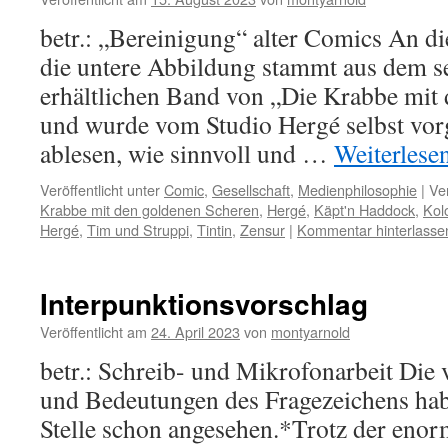
betr.: „Bereinigung“ alter Comics An di
die untere Abbildung stammt aus dem se
erhältlichen Band von „Die Krabbe mit
und wurde vom Studio Hergé selbst vor
ablesen, wie sinnvoll und …
Weiterlese
Veröffentlicht unter
Comic
,
Gesellschaft
,
Medienphilosophie
|
Ve
Krabbe mit den goldenen Scheren
,
Hergé
,
Käpt'n Haddock
,
Kol
Hergé
,
Tim und Struppi
,
Tintin
,
Zensur
|
Kommentar hinterlasse
Interpunktionsvorschlag
Veröffentlicht am
24. April 2023
von
montyarnold
betr.: Schreib- und Mikrofonarbeit Die 
und Bedeutungen des Fragezeichens hab
Stelle schon angesehen.*Trotz der enorm