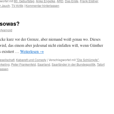
wortet mit
80. Geburtstag
,
Anke Engelke
,
ARD
,
Das Erste
,
Frank Elstner
,
r Jauch
,
TV-Kritik
|
Kommentar hinterlassen
s sowas?
tyarnold
 Ecke kurz vor der Grenze, aber niemand weiß genau wo. Dieses
ird, das einem aber jedesmal nicht einfallen will, wenn Günther
s existiert …
Weiterlesen
→
esellschaft
,
Kabarett und Comedy
|
Verschlagwortet mit
"Die Schlümpfe"
,
rkeling
,
Peter Frankenfeld
,
Saarland
,
Saarländer in der Bundespolitik
,
Tatort
lassen