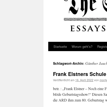
Startseite
Worum geht’s?
Regist
Günther Jauc
Schlagwort-Archiv:
Frank Elstners Schule
Veröffentlicht am
16. April 2022
von
monty
betr. : „Frank Elstner – Noch eine 
blöde Geburtstagsshow!“ Diesen Sat
die ARD ihm zum 80. Geburtstag