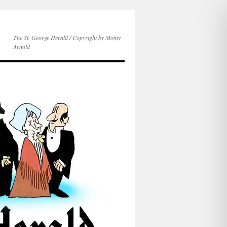
The St. George Herald / Copyright by Monty
Arnold