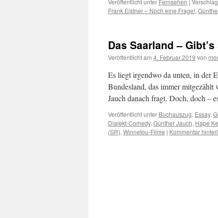
Veröffentlicht unter
Fernsehen
|
Verschlag
Frank Elstner – Noch eine Frage!
,
Günthe
Das Saarland – Gibt’
Veröffentlicht am
4. Februar 2019
von
mon
Es liegt irgendwo da unten, in der
Bundesland, das immer mitgezählt w
Jauch danach fragt. Doch, doch – e
Veröffentlicht unter
Buchauszug
,
Essay
,
G
Dialekt-Comedy
,
Günther Jauch
,
Hape Ke
(SR)
,
Winnetou-Filme
|
Kommentar hinter