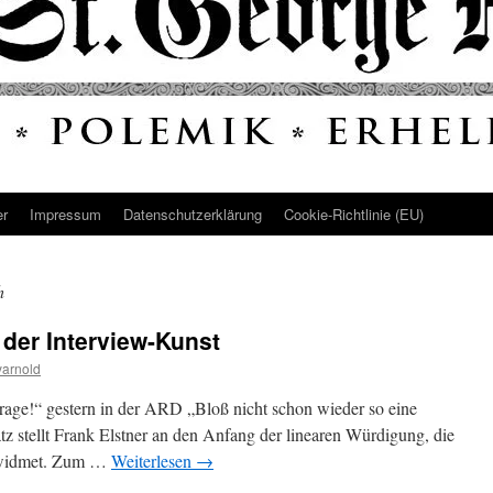
er
Impressum
Datenschutz­erklärung
Cookie-Richtlinie (EU)
h
 der Interview-Kunst
arnold
Frage!“ gestern in der ARD „Bloß nicht schon wieder so eine
z stellt Frank Elstner an den Anfang der linearen Würdigung, die
 widmet. Zum …
Weiterlesen
→