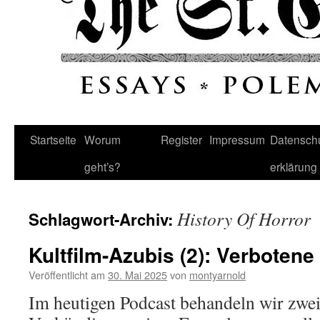
Startseite
Worum
Register
Impressum
Datenschu
geht’s?
erklärung
History Of Horror
Schlagwort-Archiv:
Kultfilm-Azubis (2): Verbotene
Veröffentlicht am
30. Mai 2025
von
montyarnold
Im heutigen Podcast behandeln wir zwei