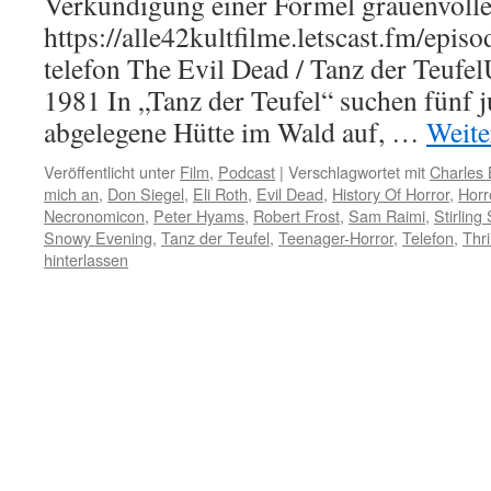
Verkündigung einer Formel grauenvolle 
https://alle42kultfilme.letscast.fm/episo
telefon The Evil Dead / Tanz der Teufe
1981 In „Tanz der Teufel“ suchen fünf 
abgelegene Hütte im Wald auf, …
Weite
Veröffentlicht unter
Film
,
Podcast
|
Verschlagwortet mit
Charles
mich an
,
Don Siegel
,
Eli Roth
,
Evil Dead
,
History Of Horror
,
Horr
Necronomicon
,
Peter Hyams
,
Robert Frost
,
Sam Raimi
,
Stirling 
Snowy Evening
,
Tanz der Teufel
,
Teenager-Horror
,
Telefon
,
Thri
hinterlassen