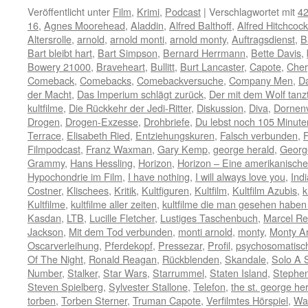
Veröffentlicht unter
Film
,
Krimi
,
Podcast
|
Verschlagwortet mit
42
16
,
Agnes Moorehead
,
Aladdin
,
Alfred Balthoff
,
Alfred Hitchcock
Altersrolle
,
arnold
,
arnold monti
,
arnold monty
,
Auftragsdienst
,
B
Bart bleibt hart
,
Bart Simpson
,
Bernard Herrmann
,
Bette Davis
,
Bowery 21000
,
Braveheart
,
Bullitt
,
Burt Lancaster
,
Capote
,
Cher
Comeback
,
Comebacks
,
Comebackversuche
,
Company Men
,
D
der Macht
,
Das Imperium schlägt zurück
,
Der mit dem Wolf tanz
kultfilme
,
Die Rückkehr der Jedi-Ritter
,
Diskussion
,
Diva
,
Dornen
Drogen
,
Drogen-Exzesse
,
Drohbriefe
,
Du lebst noch 105 Minute
Terrace
,
Elisabeth Ried
,
Entziehungskuren
,
Falsch verbunden
,
F
Filmpodcast
,
Franz Waxman
,
Gary Kemp
,
george herald
,
Georg
Grammy
,
Hans Hessling
,
Horizon
,
Horizon – Eine amerikanisch
Hypochondrie im Film
,
I have nothing
,
I will always love you
,
Ind
Costner
,
Klischees
,
Kritik
,
Kultfiguren
,
Kultfilm
,
Kultfilm Azubis
,
k
Kultfilme
,
kultfilme aller zeiten
,
kultfilme die man gesehen habe
Kasdan
,
LTB
,
Lucille Fletcher
,
Lustiges Taschenbuch
,
Marcel Re
Jackson
,
Mit dem Tod verbunden
,
monti arnold
,
monty
,
Monty A
Oscarverleihung
,
Pferdekopf
,
Pressezar
,
Profil
,
psychosomatisc
Of The Night
,
Ronald Reagan
,
Rückblenden
,
Skandale
,
Solo A 
Number
,
Stalker
,
Star Wars
,
Starrummel
,
Staten Island
,
Stephen
Steven Spielberg
,
Sylvester Stallone
,
Telefon
,
the st. george he
torben
,
Torben Sterner
,
Truman Capote
,
Verfilmtes Hörspiel
,
Wa