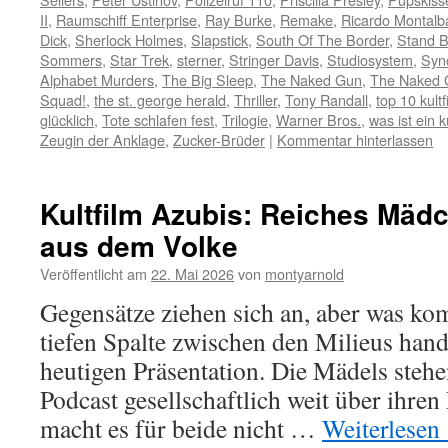
II
,
Raumschiff Enterprise
,
Ray Burke
,
Remake
,
Ricardo Montalb
Dick
,
Sherlock Holmes
,
Slapstick
,
South Of The Border
,
Stand B
Sommers
,
Star Trek
,
sterner
,
Stringer Davis
,
Studiosystem
,
Syn
Alphabet Murders
,
The Big Sleep
,
The Naked Gun
,
The Naked G
Squad!
,
the st. george herald
,
Thriller
,
Tony Randall
,
top 10 kultf
glücklich
,
Tote schlafen fest
,
Trilogie
,
Warner Bros.
,
was ist ein k
Zeugin der Anklage
,
Zucker-Brüder
|
Kommentar hinterlassen
Kultfilm Azubis: Reiches Mädc
aus dem Volke
Veröffentlicht am
22. Mai 2026
von
montyarnold
Gegensätze ziehen sich an, aber was k
tiefen Spalte zwischen den Milieus hand
heutigen Präsentation. Die Mädels steh
Podcast gesellschaftlich weit über ihre
macht es für beide nicht …
Weiterlesen