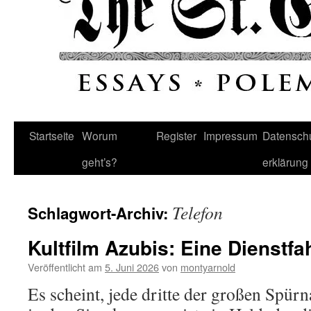
Startseite
Worum
Register
Impressum
Datenschu
geht’s?
erklärung
Telefon
Schlagwort-Archiv:
Kultfilm Azubis: Eine Dienstfahr
Veröffentlicht am
5. Juni 2026
von
montyarnold
Es scheint, jede dritte der großen Spürn