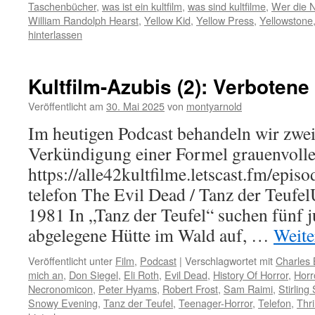
Taschenbücher
,
was ist ein kultfilm
,
was sind kultfilme
,
Wer die Na
William Randolph Hearst
,
Yellow Kid
,
Yellow Press
,
Yellowstone
hinterlassen
Kultfilm-Azubis (2): Verbotene
Veröffentlicht am
30. Mai 2025
von
montyarnold
Im heutigen Podcast behandeln wir zwei
Verkündigung einer Formel grauenvolle 
https://alle42kultfilme.letscast.fm/episo
telefon The Evil Dead / Tanz der Teufe
1981 In „Tanz der Teufel“ suchen fünf 
abgelegene Hütte im Wald auf, …
Weite
Veröffentlicht unter
Film
,
Podcast
|
Verschlagwortet mit
Charles
mich an
,
Don Siegel
,
Eli Roth
,
Evil Dead
,
History Of Horror
,
Horr
Necronomicon
,
Peter Hyams
,
Robert Frost
,
Sam Raimi
,
Stirling 
Snowy Evening
,
Tanz der Teufel
,
Teenager-Horror
,
Telefon
,
Thri