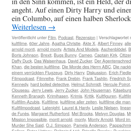
in den Sinn kommen, ist ein Held, der 
angeht. Auf einen Dirty Harry und ein
ein Columbo, auf einen halben Sherloc
Weiterlesen
→
Veröffentlicht unter
Film
,
Podcast
,
Rezension
|
Verschlagwortet 
kultfilme
,
60er Jahre
,
Agatha Christie
,
Akte X
,
Albert Finney
,
all
arnold monti
,
arnold monty
,
Artists And Models
,
Aschenblödel
,
B
Boris Johnson
,
Brexit
,
Bugs Bunny
,
Cameo
,
Captain Kirk
,
Citiz
Daffy Duck
,
Das Waisenhaus
,
David Zucker
,
Der Agentenschrec
Khan
,
die besten kultfilme
,
Die Morde des Herrn ABC
,
Die nack
einem verrückten Flugzeug
,
Dirty Harry
,
Diskussion
,
Erich Fiedle
Filmpodcast
,
Filmreihe
,
Frank Drebin
,
Frank Tashlin
,
Friedrich S
Kennedy
,
hard boiled detective
,
Helmut Schmidt
,
Hercule Poirot
Clouseau
,
Jerry Lewis
,
Jerry Zucker
,
John Houseman
,
Käsebur
Kenneth Branagh
,
Krimihasen
,
Krimis
,
Kritik
,
Kultfiguren
,
Kultfil
Kultfilm-Azubis
,
Kultfilme
,
kultfilme aller zeiten
,
kultfilme die m
Kultfilmpodcast
,
Latenight
,
Laurel & Hardy
,
Leslie Nielsen
,
linea
de Funès
,
Margaret Rutherford
,
Mel Brooks
,
Melvyn Douglas
,
M
Mission Impossible
,
monti arnold
,
monty
,
Monty Arnold
,
Mord im
Murder She Said
,
O.J. Simpson
,
Pamela Anderson
,
Pappschmi
Sellers
,
Peter Ustinov
,
Polizeiruf 110
,
Priscilla Presley
,
Pupskiss