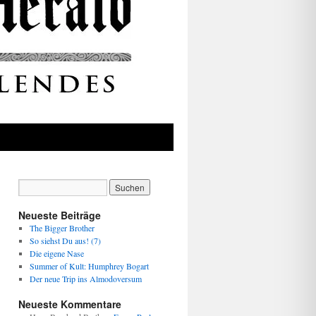
Neueste Beiträge
The Bigger Brother
So siehst Du aus! (7)
Die eigene Nase
Summer of Kult: Humphrey Bogart
Der neue Trip ins Almodoversum
Neueste Kommentare