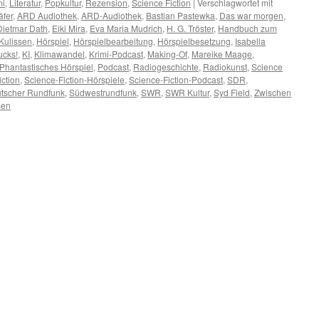
mi
,
Literatur
,
Popkultur
,
Rezension
,
Science Fiction
|
Verschlagwortet mit
fer
,
ARD Audiothek
,
ARD-Audiothek
,
Bastian Pastewka
,
Das war morgen
,
Dietmar Dath
,
Eiki Mira
,
Eva Maria Mudrich
,
H. G. Tröster
,
Handbuch zum
Kulissen
,
Hörspiel
,
Hörspielbearbeitung
,
Hörspielbesetzung
,
Isabella
ucks!
,
KI
,
Klimawandel
,
Krimi-Podcast
,
Making-Of
,
Mareike Maage
,
Phantastisches Hörspiel
,
Podcast
,
Radiogeschichte
,
Radiokunst
,
Science
ction
,
Science-Fiction-Hörspiele
,
Science-Fiction-Podcast
,
SDR
,
tscher Rundfunk
,
Südwestrundfunk
,
SWR
,
SWR Kultur
,
Syd Field
,
Zwischen
sen