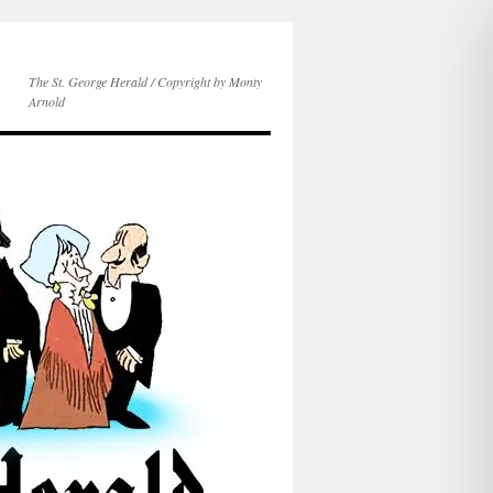
The St. George Herald / Copyright by Monty
Arnold