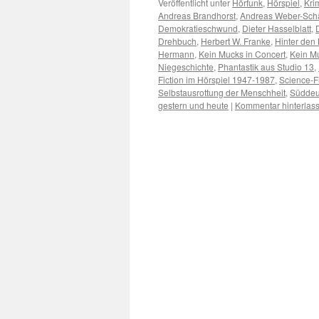
Veröffentlicht unter
Hörfunk
,
Hörspiel
,
Kri
Andreas Brandhorst
,
Andreas Weber-Schä
Demokratieschwund
,
Dieter Hasselblatt
,
Drehbuch
,
Herbert W. Franke
,
Hinter den 
Hermann
,
Kein Mucks in Concert
,
Kein M
Niegeschichte
,
Phantastik aus Studio 13
,
Fiction im Hörspiel 1947-1987
,
Science-Fi
Selbstausrottung der Menschheit
,
Süddeu
gestern und heute
|
Kommentar hinterlas