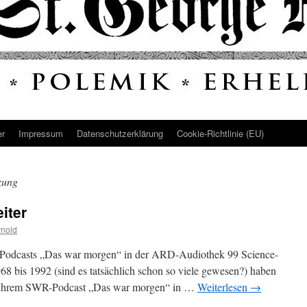
er
Impressum
Datenschutz­erklärung
Cookie-Richtlinie (EU)
zung
iter
rnold
des Podcasts „Das war morgen“ in der ARD-Audiothek 99 Science-
68 bis 1992 (sind es tatsächlich schon so viele gewesen?) haben
n ihrem SWR-Podcast „Das war morgen“ in …
Weiterlesen
→