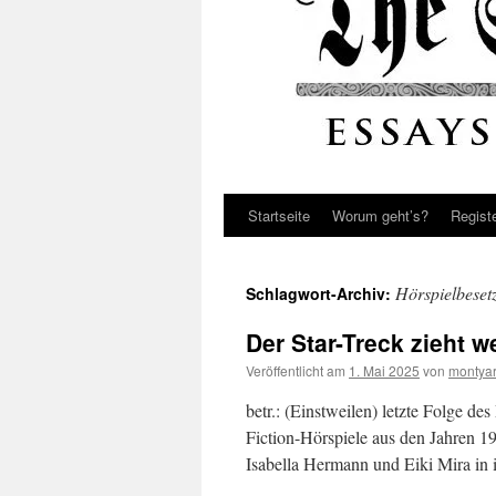
Startseite
Worum geht’s?
Regist
Hörspielbeset
Schlagwort-Archiv:
Der Star-Treck zieht we
Veröffentlicht am
1. Mai 2025
von
montya
betr.: (Einstweilen) letzte Folge 
Fiction-Hörspiele aus den Jahren 19
Isabella Hermann und Eiki Mira i