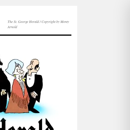
The St. George Herald / Copyright by Monty
Arnold