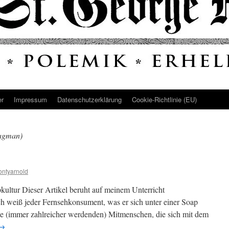
er
Impressum
Datenschutz­erklärung
Cookie-Richtlinie (EU)
Hagman)
ntyarnold
pkultur Dieser Artikel beruht auf meinem Unterricht
ch weiß jeder Fernsehkonsument, was er sich unter einer Soap
die (immer zahlreicher werdenden) Mitmenschen, die sich mit dem
→