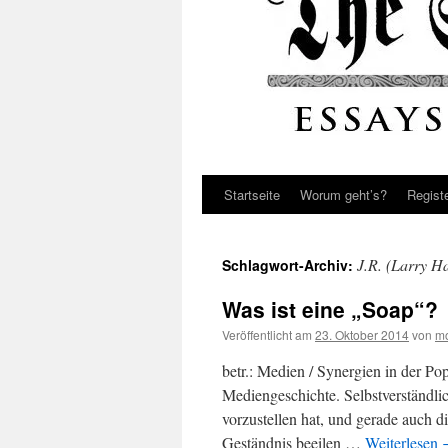
Startseite
Worum geht’s?
Regist
J.R. (Larry 
Schlagwort-Archiv:
Was ist eine „Soap“?
Veröffentlicht am
23. Oktober 2014
von
mo
betr.: Medien / Synergien in der Po
Mediengeschichte. Selbstverständli
vorzustellen hat, und gerade auch 
Geständnis beeilen …
Weiterlesen