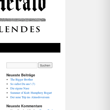
Neueste Beiträge
The Bigger Brother
So siehst Du aus! (7)
Die eigene Nase
Summer of Kult: Humphrey Bogart
Der neue Trip ins Almodoversum
Neueste Kommentare