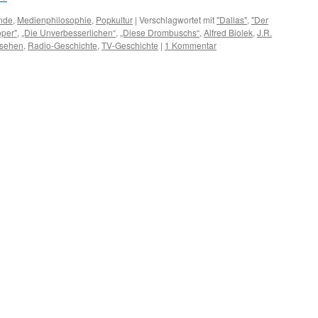
nde
,
Medienphilosophie
,
Popkultur
|
Verschlagwortet mit
"Dallas"
,
"Der
oper"
,
„Die Unverbesserlichen“
,
„Diese Drombuschs“
,
Alfred Biolek
,
J.R.
nsehen
,
Radio-Geschichte
,
TV-Geschichte
|
1 Kommentar