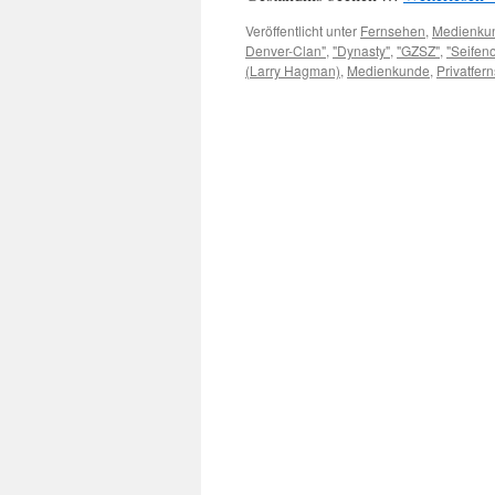
Veröffentlicht unter
Fernsehen
,
Medienku
Denver-Clan"
,
"Dynasty"
,
"GZSZ"
,
"Seifen
(Larry Hagman)
,
Medienkunde
,
Privatfer