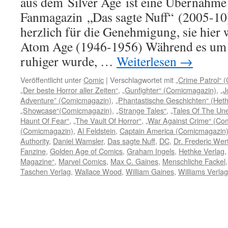
aus dem Silver Age ist eine Übernahme
Fanmagazin „Das sagte Nuff“ (2005-10
herzlich für die Genehmigung, sie hier
Atom Age (1946-1956) Während es um 
ruhiger wurde, …
Weiterlesen
→
Veröffentlicht unter
Comic
|
Verschlagwortet mit
„Crime Patrol“ 
„Der beste Horror aller Zeiten“
,
„Gunfighter“ (Comicmagazin)
,
„J
Adventure” (Comicmagazin)
,
„Phantastische Geschichten“ (Het
„Showcase“(Comicmagazin)
,
„Strange Tales“
,
„Tales Of The Un
Haunt Of Fear“
,
„The Vault Of Horror“
,
„War Against Crime“ (Co
(Comicmagazin)
,
Al Feldstein
,
Captain America (Comicmagazin
Authority
,
Daniel Wamsler
,
Das sagte Nuff
,
DC
,
Dr. Frederic We
Fanzine
,
Golden Age of Comics
,
Graham Ingels
,
Hethke Verlag
Magazine“
,
Marvel Comics
,
Max C. Gaines
,
Menschliche Fackel
Taschen Verlag
,
Wallace Wood
,
William Gaines
,
Williams Verlag