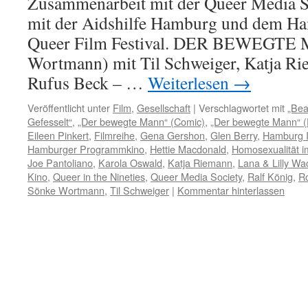
Zusammenarbeit mit der Queer Media S
mit der Aidshilfe Hamburg und dem Ha
Queer Film Festival. DER BEWEGTE
Wortmann) mit Til Schweiger, Katja Ri
Rufus Beck – …
Weiterlesen
→
Veröffentlicht unter
Film
,
Gesellschaft
|
Verschlagwortet mit
„Bea
Gefesselt“
,
„Der bewegte Mann“ (Comic)
,
„Der bewegte Mann“ (
Eileen Pinkert
,
Filmreihe
,
Gena Gershon
,
Glen Berry
,
Hamburg In
Hamburger Programmkino
,
Hettie Macdonald
,
Homosexualität i
Joe Pantoliano
,
Karola Oswald
,
Katja Riemann
,
Lana & Lilly Wa
Kino
,
Queer in the Nineties
,
Queer Media Society
,
Ralf König
,
R
Sönke Wortmann
,
Til Schweiger
|
Kommentar hinterlassen