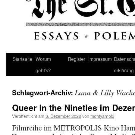
Startseite
Worum
Register
Impressum
Datenschu
geht’s?
erklärung
Lana & Lilly Wach
Schlagwort-Archiv:
Queer in the Nineties im Dez
Veröffentlicht am
3. Dezember 2022
von
montyarnold
Filmreihe im METROPOLIS Kino Ham