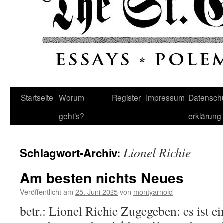
Startseite
Worum
Register
Impressum
Datenschu
geht’s?
erklärung
Lionel Richie
Schlagwort-Archiv:
Am besten nichts Neues
Veröffentlicht am
25. Juni 2025
von
montyarnold
betr.: Lionel Richie Zugegeben: es ist e