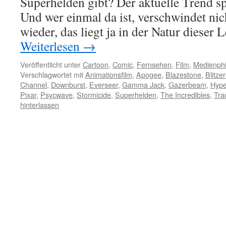
Superhelden gibt? Der aktuelle Trend s
Und wer einmal da ist, verschwindet nic
wieder, das liegt ja in der Natur dieser
Weiterlesen
→
Veröffentlicht unter
Cartoon
,
Comic
,
Fernsehen
,
Film
,
Medienphi
Verschlagwortet mit
Animationsfilm
,
Apogee
,
Blazestone
,
Blitze
Channel
,
Downburst
,
Everseer
,
Gamma Jack
,
Gazerbeam
,
Hype
Pixar
,
Psycwave
,
Stormicide
,
Superhelden
,
The Incredibles
,
Tra
hinterlassen