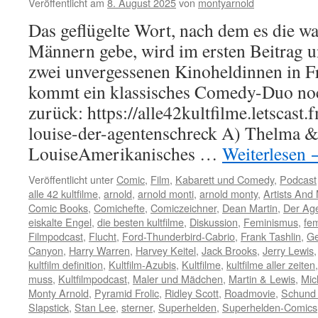
Veröffentlicht am
8. August 2025
von
montyarnold
Das geflügelte Wort, nach dem es die wa
Männern gebe, wird im ersten Beitrag u
zwei unvergessenen Kinoheldinnen in Fr
kommt ein klassisches Comedy-Duo noc
zurück: https://alle42kultfilme.letscast
louise-der-agentenschreck A) Thelma 
LouiseAmerikanisches …
Weiterlesen
Veröffentlicht unter
Comic
,
Film
,
Kabarett und Comedy
,
Podcast
alle 42 kultfilme
,
arnold
,
arnold monti
,
arnold monty
,
Artists And
Comic Books
,
Comichefte
,
Comiczeichner
,
Dean Martin
,
Der Ag
eiskalte Engel
,
die besten kultfilme
,
Diskussion
,
Feminismus
,
fem
Filmpodcast
,
Flucht
,
Ford-Thunderbird-Cabrio
,
Frank Tashlin
,
Ge
Canyon
,
Harry Warren
,
Harvey Keitel
,
Jack Brooks
,
Jerry Lewis
kultfilm definition
,
Kultfilm-Azubis
,
Kultfilme
,
kultfilme aller zeiten
muss
,
Kultfilmpodcast
,
Maler und Mädchen
,
Martin & Lewis
,
Mic
Monty Arnold
,
Pyramid Frolic
,
Ridley Scott
,
Roadmovie
,
Schund
Slapstick
,
Stan Lee
,
sterner
,
Superhelden
,
Superhelden-Comics