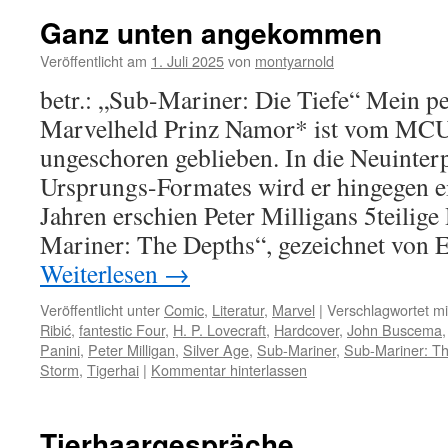
Ganz unten angekommen
Veröffentlicht am
1. Juli 2025
von
montyarnold
betr.: „Sub-Mariner: Die Tiefe“ Mein pe
Marvelheld Prinz Namor* ist vom MCU 
ungeschoren geblieben. In die Neuinterp
Ursprungs-Formates wird er hingegen e
Jahren erschien Peter Milligans 5teilige
Mariner: The Depths“, gezeichnet von 
Weiterlesen
→
Veröffentlicht unter
Comic
,
Literatur
,
Marvel
|
Verschlagwortet mi
Ribić
,
fantestic Four
,
H. P. Lovecraft
,
Hardcover
,
John Buscema
Panini
,
Peter Milligan
,
Silver Age
,
Sub-Mariner
,
Sub-Mariner: T
Storm
,
Tigerhai
|
Kommentar hinterlassen
Tierhaargespräche