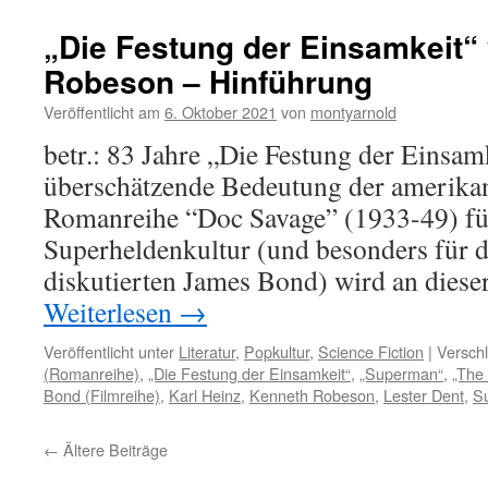
„Die Festung der Einsamkeit“
Robeson – Hinführung
Veröffentlicht am
6. Oktober 2021
von
montyarnold
betr.: 83 Jahre „Die Festung der Einsamk
überschätzende Bedeutung der amerika
Romanreihe “Doc Savage” (1933-49) für
Superheldenkultur (und besonders für 
diskutierten James Bond) wird an dieser
Weiterlesen
→
Veröffentlicht unter
Literatur
,
Popkultur
,
Science Fiction
|
Verschl
(Romanreihe)
,
„Die Festung der Einsamkeit“
,
„Superman“
,
„The 
Bond (Filmreihe)
,
Karl Heinz
,
Kenneth Robeson
,
Lester Dent
,
S
←
Ältere Beiträge