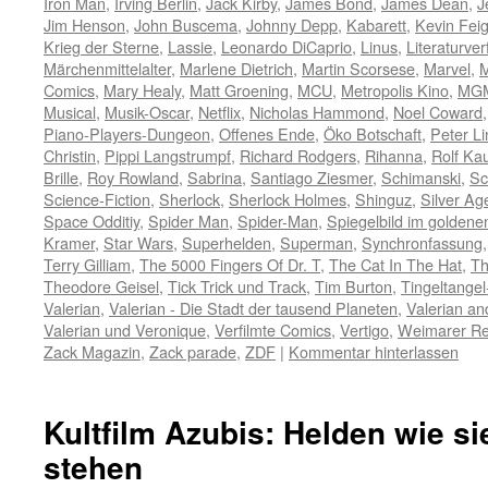
Iron Man
,
Irving Berlin
,
Jack Kirby
,
James Bond
,
James Dean
,
J
Jim Henson
,
John Buscema
,
Johnny Depp
,
Kabarett
,
Kevin Fei
Krieg der Sterne
,
Lassie
,
Leonardo DiCaprio
,
Linus
,
Literaturve
Märchenmittelalter
,
Marlene Dietrich
,
Martin Scorsese
,
Marvel
,
M
Comics
,
Mary Healy
,
Matt Groening
,
MCU
,
Metropolis Kino
,
MG
Musical
,
Musik-Oscar
,
Netflix
,
Nicholas Hammond
,
Noel Coward
Piano-Players-Dungeon
,
Offenes Ende
,
Öko Botschaft
,
Peter L
Christin
,
Pippi Langstrumpf
,
Richard Rodgers
,
Rihanna
,
Rolf Ka
Brille
,
Roy Rowland
,
Sabrina
,
Santiago Ziesmer
,
Schimanski
,
Sc
Science-Fiction
,
Sherlock
,
Sherlock Holmes
,
Shinguz
,
Silver Ag
Space Odditiy
,
Spider Man
,
Spider-Man
,
Spiegelbild im golden
Kramer
,
Star Wars
,
Superhelden
,
Superman
,
Synchronfassung
Terry Gilliam
,
The 5000 Fingers Of Dr. T
,
The Cat In The Hat
,
Th
Theodore Geisel
,
Tick Trick und Track
,
Tim Burton
,
Tingeltange
Valerian
,
Valerian - Die Stadt der tausend Planeten
,
Valerian an
Valerian und Veronique
,
Verfilmte Comics
,
Vertigo
,
Weimarer Re
Zack Magazin
,
Zack parade
,
ZDF
|
Kommentar hinterlassen
Kultfilm Azubis: Helden wie s
stehen