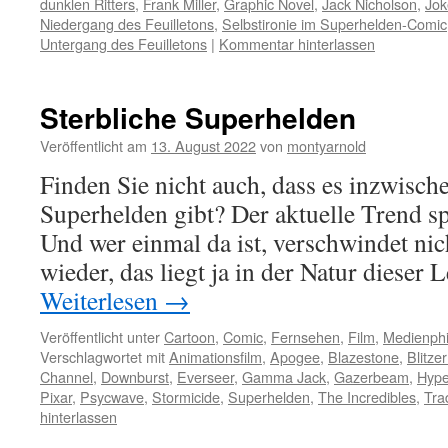
dunklen Ritters
,
Frank Miller
,
Graphic Novel
,
Jack Nicholson
,
Jok
Niedergang des Feuilletons
,
Selbstironie im Superhelden-Comic
Untergang des Feuilletons
|
Kommentar hinterlassen
Sterbliche Superhelden
Veröffentlicht am
13. August 2022
von
montyarnold
Finden Sie nicht auch, dass es inzwische
Superhelden gibt? Der aktuelle Trend s
Und wer einmal da ist, verschwindet nic
wieder, das liegt ja in der Natur dieser
Weiterlesen
→
Veröffentlicht unter
Cartoon
,
Comic
,
Fernsehen
,
Film
,
Medienphi
Verschlagwortet mit
Animationsfilm
,
Apogee
,
Blazestone
,
Blitze
Channel
,
Downburst
,
Everseer
,
Gamma Jack
,
Gazerbeam
,
Hype
Pixar
,
Psycwave
,
Stormicide
,
Superhelden
,
The Incredibles
,
Tra
hinterlassen