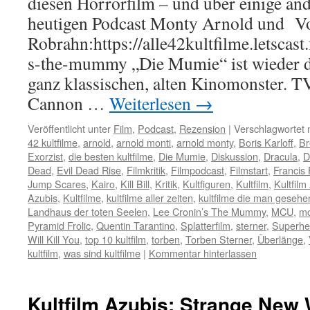
diesen Horrorfilm – und über einige an
heutigen Podcast Monty Arnold und V
Robrahn:https://alle42kultfilme.letscast
s-the-mummy „Die Mumie“ ist wieder da
ganz klassischen, alten Kinomonster. T
Cannon …
Weiterlesen
→
Veröffentlicht unter
Film
,
Podcast
,
Rezension
|
Verschlagwortet 
42 kultfilme
,
arnold
,
arnold monti
,
arnold monty
,
Boris Karloff
,
Br
Exorzist
,
die besten kultfilme
,
Die Mumie
,
Diskussion
,
Dracula
,
D
Dead
,
Evil Dead Rise
,
Filmkritik
,
Filmpodcast
,
Filmstart
,
Francis
Jump Scares
,
Kairo
,
Kill Bill
,
Kritik
,
Kultfiguren
,
Kultfilm
,
Kultfilm
Azubis
,
Kultfilme
,
kultfilme aller zeiten
,
kultfilme die man geseh
Landhaus der toten Seelen
,
Lee Cronin’s The Mummy
,
MCU
,
mo
Pyramid Frolic
,
Quentin Tarantino
,
Splatterfilm
,
sterner
,
Superhe
Will Kill You
,
top 10 kultfilm
,
torben
,
Torben Sterner
,
Überlänge
,
kultfilm
,
was sind kultfilme
|
Kommentar hinterlassen
Kultfilm Azubis: Strange New