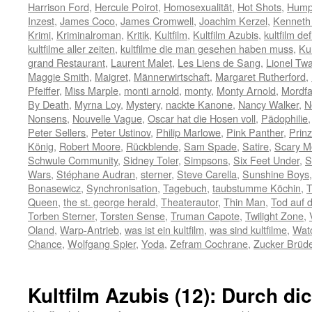
Harrison Ford
,
Hercule Poirot
,
Homosexualität
,
Hot Shots
,
Hump
Inzest
,
James Coco
,
James Cromwell
,
Joachim Kerzel
,
Kenneth
Krimi
,
Kriminalroman
,
Kritik
,
Kultfilm
,
Kultfilm Azubis
,
kultfilm def
kultfilme aller zeiten
,
kultfilme die man gesehen haben muss
,
Ku
grand Restaurant
,
Laurent Malet
,
Les Liens de Sang
,
Lionel Twa
Maggie Smith
,
Maigret
,
Männerwirtschaft
,
Margaret Rutherford
,
Pfeiffer
,
Miss Marple
,
monti arnold
,
monty
,
Monty Arnold
,
Mordfa
By Death
,
Myrna Loy
,
Mystery
,
nackte Kanone
,
Nancy Walker
,
N
Nonsens
,
Nouvelle Vague
,
Oscar hat die Hosen voll
,
Pädophilie
Peter Sellers
,
Peter Ustinov
,
Philip Marlowe
,
Pink Panther
,
Prinz
König
,
Robert Moore
,
Rückblende
,
Sam Spade
,
Satire
,
Scary M
Schwule Community
,
Sidney Toler
,
Simpsons
,
Six Feet Under
,
S
Wars
,
Stéphane Audran
,
sterner
,
Steve Carella
,
Sunshine Boys
Bonasewicz
,
Synchronisation
,
Tagebuch
,
taubstumme Köchin
,
T
Queen
,
the st. george herald
,
Theaterautor
,
Thin Man
,
Tod auf 
Torben Sterner
,
Torsten Sense
,
Truman Capote
,
Twilight Zone
,
Oland
,
Warp-Antrieb
,
was ist ein kultfilm
,
was sind kultfilme
,
Wat
Chance
,
Wolfgang Spier
,
Yoda
,
Zefram Cochrane
,
Zucker Brüd
Kultfilm Azubis (12): Durch di