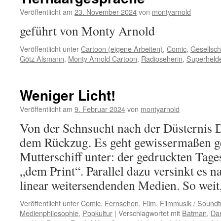
Veröffentlicht am
23. November 2024
von
montyarnold
geführt von Monty Arnold
Veröffentlicht unter
Cartoon (eigene Arbeiten)
,
Comic
,
Gesellsch
Götz Alsmann
,
Monty Arnold Cartoon
,
Radioseherin
,
Superheld
Weniger Licht!
Veröffentlicht am
9. Februar 2024
von
montyarnold
Von der Sehnsucht nach der Düsternis Da
dem Rückzug. Es geht gewissermaßen 
Mutterschiff unter: der gedruckten Tage
„dem Print“. Parallel dazu versinkt es n
linear weitersendenden Medien. So wei
Veröffentlicht unter
Comic
,
Fernsehen
,
Film
,
Filmmusik / Soundt
Medienphilosophie
,
Popkultur
|
Verschlagwortet mit
Batman
,
Da