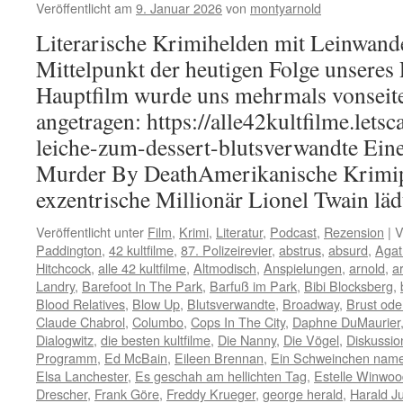
Veröffentlicht am
9. Januar 2026
von
montyarnold
Literarische Krimihelden mit Leinwand
Mittelpunkt der heutigen Folge unseres 
Hauptfilm wurde uns mehrmals vonseit
angetragen: https://alle42kultfilme.letsc
leiche-zum-dessert-blutsverwandte Eine
Murder By DeathAmerikanische Krimip
exzentrische Millionär Lionel Twain lä
Veröffentlicht unter
Film
,
Krimi
,
Literatur
,
Podcast
,
Rezension
|
V
Paddington
,
42 kultfilme
,
87. Polizeirevier
,
abstrus
,
absurd
,
Agat
Hitchcock
,
alle 42 kultfilme
,
Altmodisch
,
Anspielungen
,
arnold
,
a
Landry
,
Barefoot In The Park
,
Barfuß im Park
,
Bibi Blocksberg
,
Blood Relatives
,
Blow Up
,
Blutsverwandte
,
Broadway
,
Brust ode
Claude Chabrol
,
Columbo
,
Cops In The City
,
Daphne DuMaurier
Dialogwitz
,
die besten kultfilme
,
Die Nanny
,
Die Vögel
,
Diskussio
Programm
,
Ed McBain
,
Eileen Brennan
,
Ein Schweinchen nam
Elsa Lanchester
,
Es geschah am hellichten Tag
,
Estelle Winwoo
Drescher
,
Frank Göre
,
Freddy Krueger
,
george herald
,
Harald J