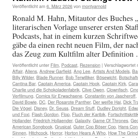
Veröffentlicht am
6. März 2026
von
montyarnold
Ronald M. Hahn, Mitautor des Buches „
literarischen Vorlage unserer ersten Staf
Podcasts, hat in einem kurzen Schriftwe
gäbe da einen recht neuen Film, der nac
das Zeug zum Kultfilm alter Definitio
Veröffentlicht unter
Film
,
Podcast
,
Rezension
|
Verschlagwortet 
Affair
,
Aliens
,
Andrew Garfield
,
Ang Lee
,
Artists And Models
,
Bar
Billy Wilder
,
Blade Runner
,
Bob Terwilliker
,
Bösewicht
,
Botschaft
Cantina Bar
,
Captain America
,
Captain Hook
,
Captain Kirk
,
Cara
Charlie und die Schokoladenfabrik
,
Clive Owen
,
Clownfisch
,
Cmo
Verfilmung
,
Comics für Erwachsene
,
Constantin von Jascheroff
,
David Bowie
,
DC
,
Der Rosarote Panther
,
Der weiße Hai
,
Dick Tr
Die Vögel
,
Disney
,
Dr. Seuss
,
Dream Stuff
,
Dudley Doright
,
Edwa
und Foxi
,
Flash Gordon
,
Flop
,
Fluch der Karibik
,
Fortschrittskriti
Hollander
,
Friedrich Hollaender
,
Galaxity
,
Game Of Thrones
,
Geo
American Songbook
,
Grusical
,
Guter Cop Böser Cop
,
Hans Con
Sinnen
,
Hitchcock
,
Horror
,
Horton Hears A Who
,
How The Grinc