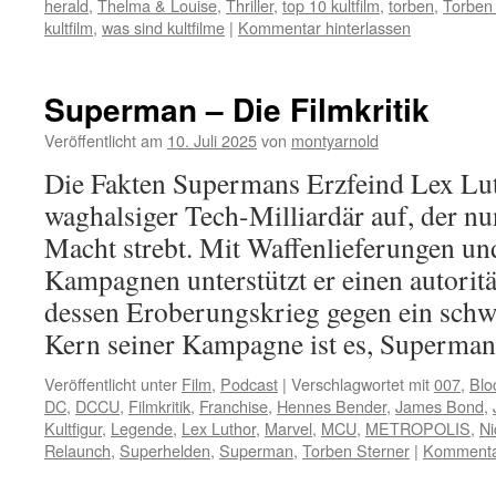
herald
,
Thelma & Louise
,
Thriller
,
top 10 kultfilm
,
torben
,
Torben 
kultfilm
,
was sind kultfilme
|
Kommentar hinterlassen
Superman – Die Filmkritik
Veröffentlicht am
10. Juli 2025
von
montyarnold
Die Fakten Supermans Erzfeind Lex Luth
waghalsiger Tech-Milliardär auf, der nu
Macht strebt. Mit Waffenlieferungen u
Kampagnen unterstützt er einen autoritä
dessen Eroberungskrieg gegen ein schw
Kern seiner Kampagne ist es, Superm
Veröffentlicht unter
Film
,
Podcast
|
Verschlagwortet mit
007
,
Blo
DC
,
DCCU
,
Filmkritik
,
Franchise
,
Hennes Bender
,
James Bond
,
Kultfigur
,
Legende
,
Lex Luthor
,
Marvel
,
MCU
,
METROPOLIS
,
Ni
Relaunch
,
Superhelden
,
Superman
,
Torben Sterner
|
Kommentar