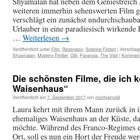
Shyamalan hat neben dem Geniestreich 
weiteren immerhin sehenswerten Film g
verschlägt ein zunächst undurchschauba
Urlauber in eine paradiesisch wirkende 
…
Weiterlesen
→
Veröffentlicht unter
Film
,
Rezension
,
Science Fiction
|
Verschlag
Shyamalan
,
Mystery-Thriller
,
Old
,
Paranoia
,
The Visit
|
Kommenta
Die schönsten Filme, die ich k
Waisenhaus“
Veröffentlicht am
7. September 2017
von
montyarnold
Laura kehrt mit ihrem Mann zurück in i
ehemaliges Waisenhaus an der Küste, da
möchte. Während des Franco-Regimes e
Ort, soll es nun ein Hort der Freude wer