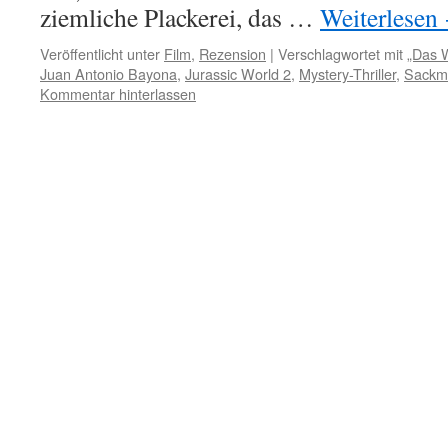
ziemliche Plackerei, das …
Weiterlesen
Veröffentlicht unter
Film
,
Rezension
|
Verschlagwortet mit
„Das 
Juan Antonio Bayona
,
Jurassic World 2
,
Mystery-Thriller
,
Sackm
Kommentar hinterlassen