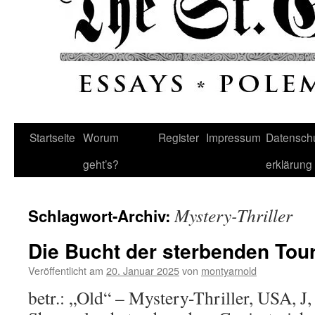
Startseite
Worum
Register
Impressum
Datenschu
geht’s?
erklärung
Mystery-Thriller
Schlagwort-Archiv:
Die Bucht der sterbenden Tour
Veröffentlicht am
20. Januar 2025
von
montyarnold
betr.: „Old“ – Mystery-Thriller, USA, 