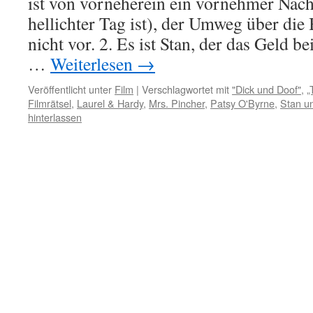
ist von vorneherein ein vornehmer Nach
hellichter Tag ist), der Umweg über d
nicht vor. 2. Es ist Stan, der das Geld b
…
Weiterlesen
→
Veröffentlicht unter
Film
|
Verschlagwortet mit
"Dick und Doof"
,
„
Filmrätsel
,
Laurel & Hardy
,
Mrs. Pincher
,
Patsy O'Byrne
,
Stan un
hinterlassen