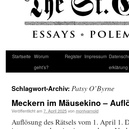
Startseite
Worum
Register
Impressum
Datenschu
geht’s?
erklärung
Patsy O’Byrne
Schlagwort-Archiv:
Meckern im Mäusekino – Aufl
Veröffentlicht am
7. April 2025
von
montyarnold
Auflösung des Rätsels vom 1. April 1. D