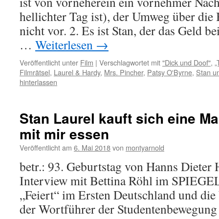
ist von vorneherein ein vornehmer Nach
hellichter Tag ist), der Umweg über d
nicht vor. 2. Es ist Stan, der das Geld b
…
Weiterlesen
→
Veröffentlicht unter
Film
|
Verschlagwortet mit
"Dick und Doof"
,
„
Filmrätsel
,
Laurel & Hardy
,
Mrs. Pincher
,
Patsy O'Byrne
,
Stan un
hinterlassen
Stan Laurel kauft sich eine Ma
mit mir essen
Veröffentlicht am
6. Mai 2018
von
montyarnold
betr.: 93. Geburtstag von Hanns Dieter 
Interview mit Bettina Röhl im SPIEGEL
„Feiert“ im Ersten Deutschland und di
der Wortführer der Studentenbewegung d