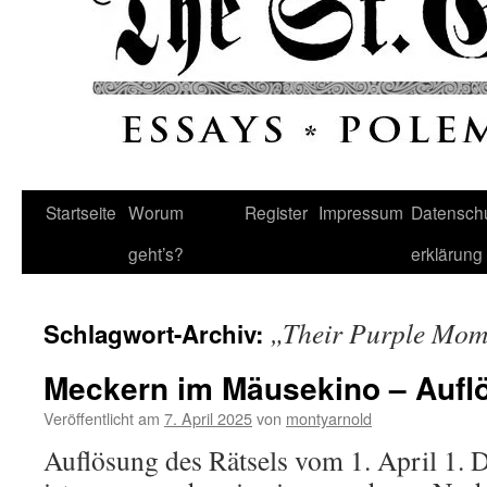
Startseite
Worum
Register
Impressum
Datenschu
geht’s?
erklärung
„Their Purple Mom
Schlagwort-Archiv:
Meckern im Mäusekino – Aufl
Veröffentlicht am
7. April 2025
von
montyarnold
Auflösung des Rätsels vom 1. April 1. D