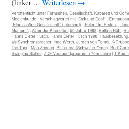
(linker …
Weiterlesen
→
Veröffentlicht unter
Fernsehen
,
Gesellschaft
,
Kabarett und Com
Medienkunde
|
Verschlagwortet mit
"Dick und Doof"
,
"Enthauptu
„Eine schöne Gesellschaft“ (Intercord)
,
„Feiert“ im Ersten
,
„Lied
Moment“
,
„Väter der Klamotte“
,
50 Jahre 1968
,
Bettina Röhl
,
Bh
Hanns Dieter Hüsch
,
Hanns Dieter Hüsch 1968
,
Hausbesetzung
als Synchronsprecher
,
Inge Werth
,
Jürgen von Tomëi
,
K-Grupp
Tse-Tung
,
Mao Zedong
,
Philicorda (Schweine-Orgel)
,
Rudi Carre
Swinging Sixties
,
ZDF Vorabendprogramm 70er Jahre
|
1 Komm