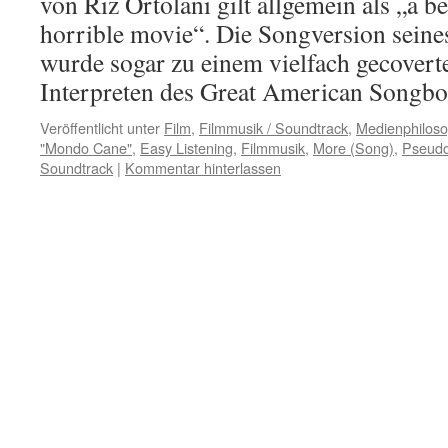
von Riz Ortolani gilt allgemein als „a be
horrible movie“. Die Songversion sein
wurde sogar zu einem vielfach gecoverte
Interpreten des Great American Song
Veröffentlicht unter
Film
,
Filmmusik / Soundtrack
,
Medienphiloso
"Mondo Cane"
,
Easy Listening
,
Filmmusik
,
More (Song)
,
Pseudo
Soundtrack
|
Kommentar hinterlassen