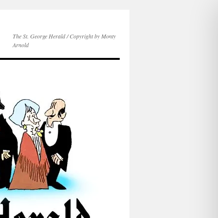
The St. George Herald / Copyright by Monty
Arnold