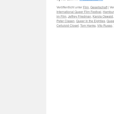
Veröffentlicht unter
Film
,
Gesellschaft
|
Ver
International Queer Film Festival
,
Hambur
im Film
,
Jeffrey Friedman
,
Karola Oswald
Peter Clasen
,
Queer In the Eighties
,
Queer
Celluloid Closet
,
Tom Hanks
,
Vito Russo
,