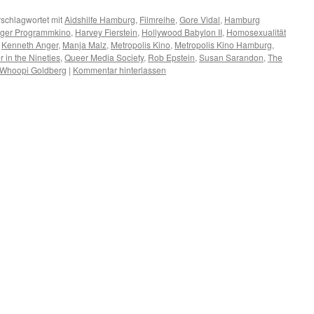
schlagwortet mit
Aidshilfe Hamburg
,
Filmreihe
,
Gore Vidal
,
Hamburg
ger Programmkino
,
Harvey Fierstein
,
Hollywood Babylon II
,
Homosexualität
,
Kenneth Anger
,
Manja Malz
,
Metropolis Kino
,
Metropolis Kino Hamburg
,
 in the Nineties
,
Queer Media Society
,
Rob Epstein
,
Susan Sarandon
,
The
Whoopi Goldberg
|
Kommentar hinterlassen