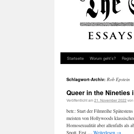
Startseite
Worum geht’s?
Regist
Rob Epstein
Schlagwort-Archiv:
Queer in the Nineties
Veröffentlicht am
21. November 2022
von
betr.: Start der Filmreihe Späteste
meisten von Hollywoods klassisch
Homosexualität aber allenfalls als 
Spott. Erst …
Weiterlesen
→