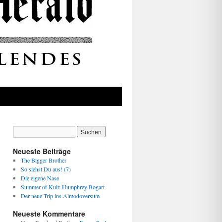
Neueste Beiträge
The Bigger Brother
So siehst Du aus! (7)
Die eigene Nase
Summer of Kult: Humphrey Bogart
Der neue Trip ins Almodoversum
Neueste Kommentare