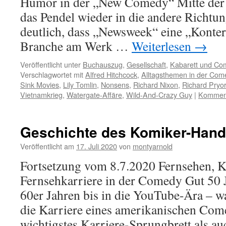
Humor in der „New Comedy“ Mitte der 
das Pendel wieder in die andere Richtu
deutlich, dass „Newsweek“ eine „Konter
Branche am Werk …
Weiterlesen
→
Veröffentlicht unter
Buchauszug
,
Gesellschaft
,
Kabarett und Co
Verschlagwortet mit
Alfred Hitchcock
,
Alltagsthemen in der Com
Sink Movies
,
Lily Tomlin
,
Nonsens
,
Richard Nixon
,
Richard Pryor
Vietnamkrieg
,
Watergate-Affäre
,
Wild-And-Crazy Guy
|
Komment
Geschichte des Komiker-Hand
Veröffentlicht am
17. Juli 2020
von
montyarnold
Fortsetzung vom 8.7.2020 Fernsehen, K
Fernsehkarriere in der Comedy Gut 50 
60er Jahren bis in die YouTube-Ära – w
die Karriere eines amerikanischen Com
wichtigstes Karriere-Sprungbrett als au