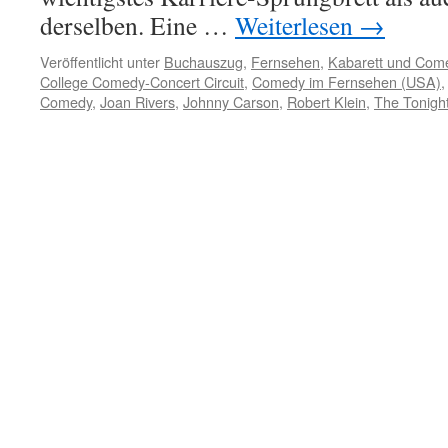
derselben. Eine …
Weiterlesen
→
Veröffentlicht unter
Buchauszug
,
Fernsehen
,
Kabarett und Com
College Comedy-Concert Circuit
,
Comedy im Fernsehen (USA)
Comedy
,
Joan Rivers
,
Johnny Carson
,
Robert Klein
,
The Tonigh