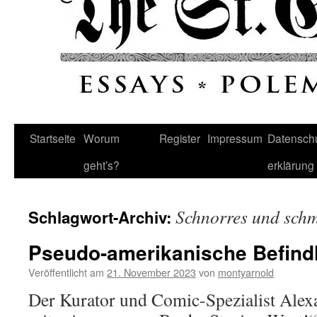
Startseite
Worum
Register
Impressum
Datenschu
geht’s?
erklärung
Schnorres und schm
Schlagwort-Archiv:
Pseudo-amerikanische Befindl
Veröffentlicht am
21. November 2023
von
montyarnold
Der Kurator und Comic-Spezialist Alex