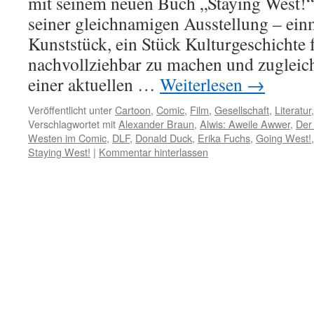
mit seinem neuen Buch „Staying West!“
seiner gleichnamigen Ausstellung – ein
Kunststück, ein Stück Kulturgeschichte 
nachvollziehbar zu machen und zugleich
einer aktuellen …
Weiterlesen
→
Veröffentlicht unter
Cartoon
,
Comic
,
Film
,
Gesellschaft
,
Literatur
Verschlagwortet mit
Alexander Braun
,
Alwis: Aweile Awwer
,
Der
Westen im Comic
,
DLF
,
Donald Duck
,
Erika Fuchs
,
Going West!
Staying West!
|
Kommentar hinterlassen