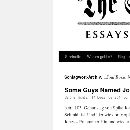
Startseite
Worum geht’s?
Regist
„Soul Bossa 
Schlagwort-Archiv:
Some Guys Named Jo
Veröffentlicht am
14. Dezember 2014
von
betr.: 103. Geburtstag von Spike J
Schmidt ist. Und hier wie dort verp
Jones – Entertainer Hin und wiede