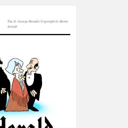
The St. George Herald / Copyright by Monty
Arnold