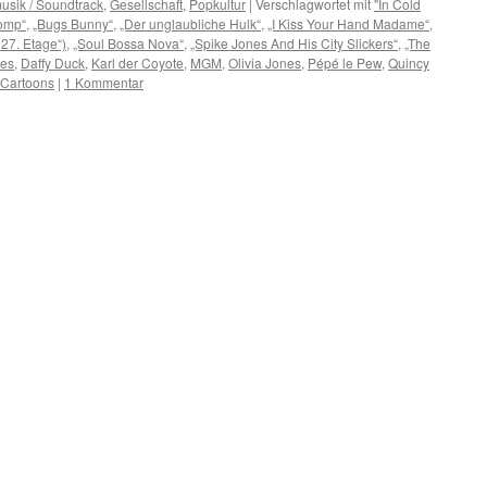
usik / Soundtrack
,
Gesellschaft
,
Popkultur
|
Verschlagwortet mit
"In Cold
tomp“
,
„Bugs Bunny“
,
„Der unglaubliche Hulk“
,
„I Kiss Your Hand Madame“
,
 27. Etage“)
,
„Soul Bossa Nova“
,
„Spike Jones And His City Slickers“
,
„The
nes
,
Daffy Duck
,
Karl der Coyote
,
MGM
,
Olivia Jones
,
Pépé le Pew
,
Quincy
-Cartoons
|
1 Kommentar