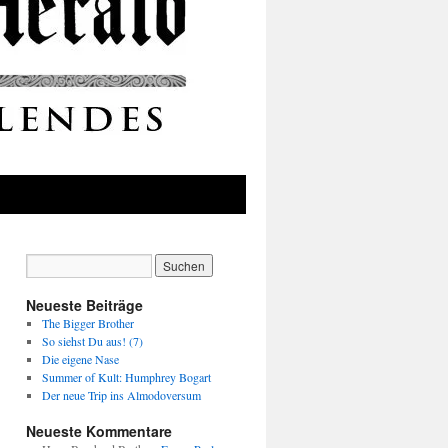
Neueste Beiträge
The Bigger Brother
So siehst Du aus! (7)
Die eigene Nase
Summer of Kult: Humphrey Bogart
Der neue Trip ins Almodoversum
Neueste Kommentare