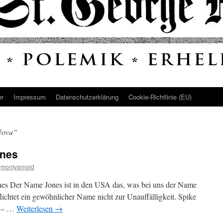
er
Impressum
Datenschutz­erklärung
Cookie-Richtlinie (EU)
Nova“
nes
montyarnold
ones Der Name Jones ist in den USA das, was bei uns der Name
flichtet ein gewöhnlicher Name nicht zur Unauffälligkeit. Spike
r – …
Weiterlesen
→