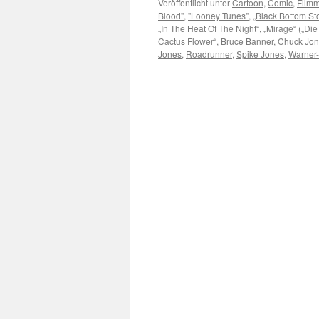
Veröffentlicht unter
Cartoon
,
Comic
,
Filmm
Blood"
,
"Looney Tunes"
,
„Black Bottom S
„In The Heat Of The Night“
,
„Mirage“ („Die
Cactus Flower“
,
Bruce Banner
,
Chuck Jo
Jones
,
Roadrunner
,
Spike Jones
,
Warner