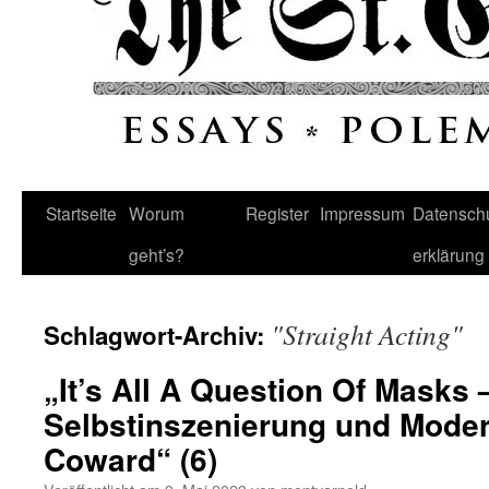
Startseite
Worum
Register
Impressum
Datenschu
geht’s?
erklärung
"Straight Acting"
Schlagwort-Archiv:
„It’s All A Question Of Masks 
Selbstinszenierung und Modern
Coward“ (6)