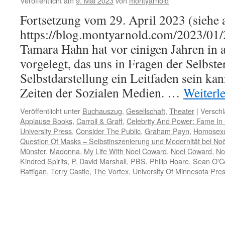
Veröffentlicht am
9. Mai 2023
von
montyarnold
Fortsetzung vom 29. April 2023 (siehe 
https://blog.montyarnold.com/2023/01/
Tamara Hahn hat vor einigen Jahren in al
vorgelegt, das uns in Fragen der Selbst
Selbstdarstellung ein Leitfaden sein kan
Zeiten der Sozialen Medien. …
Weiterl
Veröffentlicht unter
Buchauszug
,
Gesellschaft
,
Theater
|
Verschl
Applause Books
,
Carroll & Graff
,
Celebrity And Power: Fame In
University Press
,
Consider The Public
,
Graham Payn
,
Homosexua
Question Of Masks – Selbstinszenierung und Modernität bei No
Münster
,
Madonna
,
My Life With Noel Coward
,
Noel Coward
,
No
Kindred Spirits
,
P. David Marshall
,
PBS
,
Philip Hoare
,
Sean O'C
Rattigan
,
Terry Castle
,
The Vortex
,
University Of Minnesota Pre