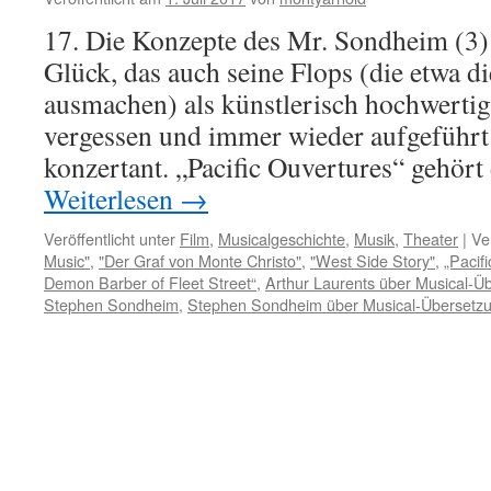
17. Die Konzepte des Mr. Sondheim (3)
Glück, das auch seine Flops (die etwa d
ausmachen) als künstlerisch hochwertig 
vergessen und immer wieder aufgeführt
konzertant. „Pacific Ouvertures“ gehört
Weiterlesen
→
Veröffentlicht unter
Film
,
Musicalgeschichte
,
Musik
,
Theater
|
Ve
Music"
,
"Der Graf von Monte Christo"
,
"West Side Story"
,
„Pacif
Demon Barber of Fleet Street“
,
Arthur Laurents über Musical-Ü
Stephen Sondheim
,
Stephen Sondheim über Musical-Übersetz