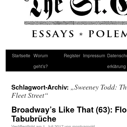
Startseite
Worum
Register
Impressum
Datenschu
geht’s?
erklärung
„Sweeney Todd: Th
Schlagwort-Archiv:
Fleet Street“
Broadway’s Like That (63): Fl
Tabubrüche
Veröffentlicht am
1. Juli 2017
von
montyarnold