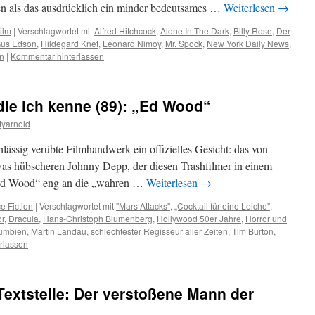
en als das ausdrücklich ein minder bedeutsames …
Weiterlesen
→
ilm
|
Verschlagwortet mit
Alfred Hitchcock
,
Alone In The Dark
,
Billy Rose
,
Der
us Edson
,
Hildegard Knef
,
Leonard Nimoy
,
Mr. Spock
,
New York Daily News
,
on
|
Kommentar hinterlassen
die ich kenne (89): „Ed Wood“
yarnold
lässig verübte Filmhandwerk ein offizielles Gesicht: das von
s hübscheren Johnny Depp, der diesen Trashfilmer in einem
„Ed Wood“ eng an die „wahren …
Weiterlesen
→
e Fiction
|
Verschlagwortet mit
"Mars Attacks"
,
„Cocktail für eine Leiche"
,
or
,
Dracula
,
Hans-Christoph Blumenberg
,
Hollywood 50er Jahre
,
Horror und
lumbien
,
Martin Landau
,
schlechtester Regisseur aller Zeiten
,
Tim Burton
,
rlassen
extstelle: Der verstoßene Mann der