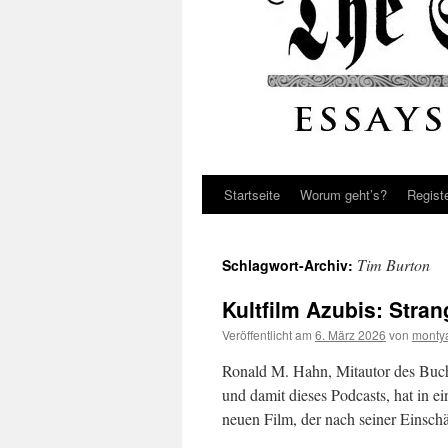
Startseite
Worum geht’s?
Regist
Tim Burton
Schlagwort-Archiv:
Kultfilm Azubis: Stra
Veröffentlicht am
6. März 2026
von
monty
Ronald M. Hahn, Mitautor des Buches
und damit dieses Podcasts, hat in e
neuen Film, der nach seiner Einsch