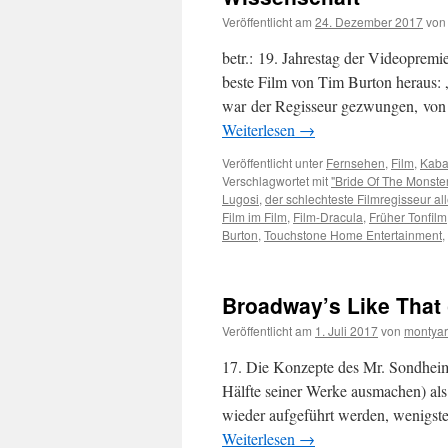
Veröffentlicht am
24. Dezember 2017
von
betr.: 19. Jahrestag der Videoprem
beste Film von Tim Burton heraus: 
war der Regisseur gezwungen, von
Weiterlesen
→
Veröffentlicht unter
Fernsehen
,
Film
,
Kaba
Verschlagwortet mit
"Bride Of The Monste
Lugosi
,
der schlechteste Filmregisseur all
Film im Film
,
Film-Dracula
,
Früher Tonfilm
Burton
,
Touchstone Home Entertainment
,
Broadway’s Like That 
Veröffentlicht am
1. Juli 2017
von
montyar
17. Die Konzepte des Mr. Sondheim 
Hälfte seiner Werke ausmachen) als
wieder aufgeführt werden, wenigste
Weiterlesen
→