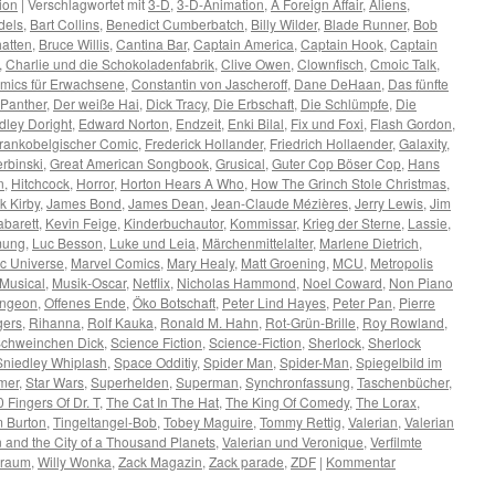
ion
|
Verschlagwortet mit
3-D
,
3-D-Animation
,
A Foreign Affair
,
Aliens
,
dels
,
Bart Collins
,
Benedict Cumberbatch
,
Billy Wilder
,
Blade Runner
,
Bob
hatten
,
Bruce Willis
,
Cantina Bar
,
Captain America
,
Captain Hook
,
Captain
,
Charlie und die Schokoladenfabrik
,
Clive Owen
,
Clownfisch
,
Cmoic Talk
,
mics für Erwachsene
,
Constantin von Jascheroff
,
Dane DeHaan
,
Das fünfte
 Panther
,
Der weiße Hai
,
Dick Tracy
,
Die Erbschaft
,
Die Schlümpfe
,
Die
dley Doright
,
Edward Norton
,
Endzeit
,
Enki Bilal
,
Fix und Foxi
,
Flash Gordon
,
rankobelgischer Comic
,
Frederick Hollander
,
Friedrich Hollaender
,
Galaxity
,
rbinski
,
Great American Songbook
,
Grusical
,
Guter Cop Böser Cop
,
Hans
n
,
Hitchcock
,
Horror
,
Horton Hears A Who
,
How The Grinch Stole Christmas
,
k Kirby
,
James Bond
,
James Dean
,
Jean-Claude Mézières
,
Jerry Lewis
,
Jim
abarett
,
Kevin Feige
,
Kinderbuchautor
,
Kommissar
,
Krieg der Sterne
,
Lassie
,
lmung
,
Luc Besson
,
Luke und Leia
,
Märchenmittelalter
,
Marlene Dietrich
,
c Universe
,
Marvel Comics
,
Mary Healy
,
Matt Groening
,
MCU
,
Metropolis
Musical
,
Musik-Oscar
,
Netflix
,
Nicholas Hammond
,
Noel Coward
,
Non Piano
ungeon
,
Offenes Ende
,
Öko Botschaft
,
Peter Lind Hayes
,
Peter Pan
,
Pierre
gers
,
Rihanna
,
Rolf Kauka
,
Ronald M. Hahn
,
Rot-Grün-Brille
,
Roy Rowland
,
chweinchen Dick
,
Science Fiction
,
Science-Fiction
,
Sherlock
,
Sherlock
Sniedley Whiplash
,
Space Odditiy
,
Spider Man
,
Spider-Man
,
Spiegelbild im
mer
,
Star Wars
,
Superhelden
,
Superman
,
Synchronfassung
,
Taschenbücher
,
 Fingers Of Dr. T
,
The Cat In The Hat
,
The King Of Comedy
,
The Lorax
,
m Burton
,
Tingeltangel-Bob
,
Tobey Maguire
,
Tommy Rettig
,
Valerian
,
Valerian
n and the City of a Thousand Planets
,
Valerian und Veronique
,
Verfilmte
traum
,
Willy Wonka
,
Zack Magazin
,
Zack parade
,
ZDF
|
Kommentar