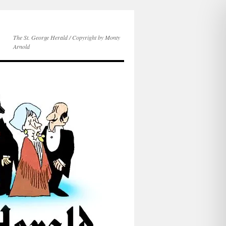
The St. George Herald / Copyright by Monty
Arnold