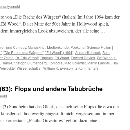
montyarnold
iere von „Die Rache des Würgers“ (Italien) Im Jahre 1994 kam der
„Ed Wood“. Da er Mitte der 50er Jahre in Hollywood spielt,
 dem immergleichen Look abzuweichen, der alle seine …
rett und Comedy
,
Manuskript
,
Medienkunde
,
Popkultur
,
Science Fiction
|
r"
,
"Die Rache des Würgers"
,
"Ed Wood" (1994)
,
Alfred Hitchcock
,
Bela
er Zeiten
,
Dr. Eric Vornoff
,
Dracula
,
Ed Wood
,
Edward Davies „Ed“ Wood jr.
,
,
Hans-Christoph Blumenberg
,
Komödie
,
Mad Scientist
,
Martin Landau
,
Tim
Verrückter Wissenschaftler
,
William K. Everson
|
2 Kommentare
(63): Flops und andere Tabubrüche
nold
(3) Sondheim hat das Glück, das auch seine Flops (die etwa die
 künstlerisch hochwertig eingestuft, nicht vergessen und immer
ns konzertant. „Pacific Ouvertures“ gehört dazu, eine …