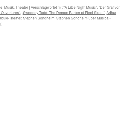
te
,
Musik
,
Theater
|
Verschlagwortet mit
"A Little Night Music"
,
"Der Graf von
c Ouvertures“
,
„Sweeney Todd: The Demon Barber of Fleet Street“
,
Arthur
abuki-Theater
,
Stephen Sondheim
,
Stephen Sondheim über Musical-
r