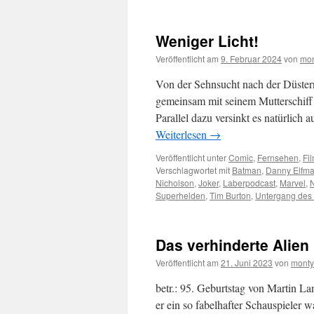
Weniger Licht!
Veröffentlicht am
9. Februar 2024
von
mon
Von der Sehnsucht nach der Düster
gemeinsam mit seinem Mutterschiff 
Parallel dazu versinkt es natürlich
Weiterlesen
→
Veröffentlicht unter
Comic
,
Fernsehen
,
Fi
Verschlagwortet mit
Batman
,
Danny Elfm
Nicholson
,
Joker
,
Laberpodcast
,
Marvel
,
N
Superhelden
,
Tim Burton
,
Untergang des 
Das verhinderte Alien
Veröffentlicht am
21. Juni 2023
von
monty
betr.: 95. Geburtstag von Martin La
er ein so fabelhafter Schauspieler