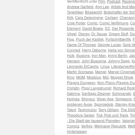
Veröffentlicht unter
Film
,
Podcast
,
Rezens
Andrew Garfield
,
Ang Lee
,
Artists And Mo
Terwilliker
,
Bösewicht
,
Botschafter der Sc
Kirk
,
Cara Delevingne
,
Cerlsen
,
Chanson
Cole Porter
,
Comic
,
Comic Verfilmung
,
Co
Element
,
David Bowie
,
DC
,
Der Rosarote
Vögel
,
Disney
,
Dr. Seuss
,
Dream Stuff
,
Du
Flop
,
Fluch der Karibik
,
Fortschrittskritik
,
F
Game Of Thrones
,
George Lucas
,
Gore Ve
Conried
,
Harry Osborne
,
Hella von Sinne
Hulk
,
Illusions
,
Iron Man
,
Irving Berlin
,
Jac
Henson
,
John Buscema
,
Johnny Depp
,
K
Leonardo DiCaprio
,
Linus
,
Literaturverfi
Martin Scorsese
,
Marvel
,
Marvel Cinemati
Kino
,
MGM
,
Moebius
,
Mül
,
Muppet Show
,
Players Dungeon
,
Non-Piano-Players-D
Christin
,
Pippi Langstrumpf
,
Richard Rod
Sabrina
,
Santiago Ziesmer
,
Schimanski
,
S
Holmes
,
Shinguz
,
Silver Age
,
Simpsons
,
goldenen Auge
,
Spongebob
,
Stanley Kra
Tatort
,
Technicolor
,
Terry Gilliam
,
The 5000
Theodore Geisel
,
Tick Trick und Track
,
Ti
- Die Stadt der tausend Planeten
,
Valeria
Comics
,
Vertigo
,
Weimarer Republik
,
Wel
hinterlassen