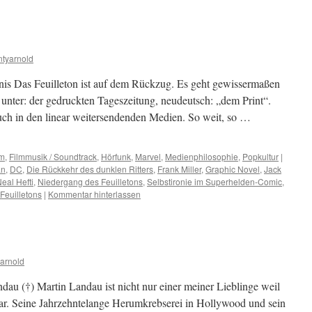
tyarnold
nis Das Feuilleton ist auf dem Rückzug. Es geht gewissermaßen
unter: der gedruckten Tageszeitung, neudeutsch: „dem Print“.
 auch in den linear weitersendenden Medien. So weit, so …
lm
,
Filmmusik / Soundtrack
,
Hörfunk
,
Marvel
,
Medienphilosophie
,
Popkultur
|
an
,
DC
,
Die Rückkehr des dunklen Ritters
,
Frank Miller
,
Graphic Novel
,
Jack
eal Hefti
,
Niedergang des Feuilletons
,
Selbstironie im Superhelden-Comic
,
Feuilletons
|
Kommentar hinterlassen
arnold
ndau (†) Martin Landau ist nicht nur einer meiner Lieblinge weil
 war. Seine Jahrzehntelange Herumkrebserei in Hollywood und sein