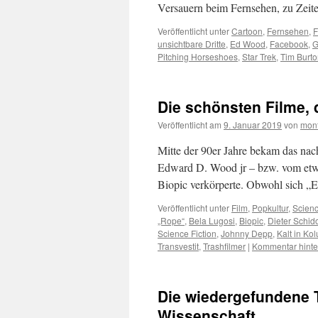
Versauern beim Fernsehen, zu Zeit
Veröffentlicht unter
Cartoon
,
Fernsehen
,
F
unsichtbare Dritte
,
Ed Wood
,
Facebook
,
G
Pitching Horseshoes
,
Star Trek
,
Tim Burt
Die schönsten Filme, 
Veröffentlicht am
9. Januar 2019
von
mont
Mitte der 90er Jahre bekam das nach
Edward D. Wood jr – bzw. vom etwa
Biopic verkörperte. Obwohl sich 
Veröffentlicht unter
Film
,
Popkultur
,
Scienc
„Rope“
,
Bela Lugosi
,
Biopic
,
Dieter Schid
Science Fiction
,
Johnny Depp
,
Kalt in Ko
Transvestit
,
Trashfilmer
|
Kommentar hinte
Die wiedergefundene T
Wissenschaft