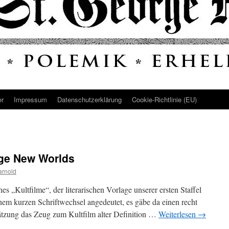
er
Impressum
Datenschutz­erklärung
Cookie-Richtlinie (EU)
nge New Worlds
arnold
 „Kultfilme“, der literarischen Vorlage unserer ersten Staffel
inem kurzen Schriftwechsel angedeutet, es gäbe da einen recht
ätzung das Zeug zum Kultfilm alter Definition …
Weiterlesen
→