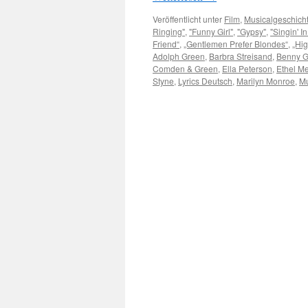
Veröffentlicht unter
Film
,
Musicalgeschich
Ringing"
,
"Funny Girl"
,
"Gypsy"
,
"Singin' I
Friend“
,
„Gentlemen Prefer Blondes“
,
„Hi
Adolph Green
,
Barbra Streisand
,
Benny 
Comden & Green
,
Ella Peterson
,
Ethel M
Styne
,
Lyrics Deutsch
,
Marilyn Monroe
,
Mu