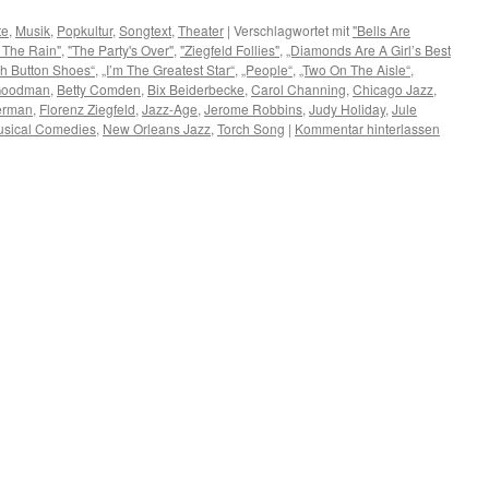
te
,
Musik
,
Popkultur
,
Songtext
,
Theater
|
Verschlagwortet mit
"Bells Are
n The Rain"
,
"The Party's Over"
,
"Ziegfeld Follies"
,
„Diamonds Are A Girl’s Best
gh Button Shoes“
,
„I’m The Greatest Star“
,
„People“
,
„Two On The Aisle“
,
Goodman
,
Betty Comden
,
Bix Beiderbecke
,
Carol Channing
,
Chicago Jazz
,
erman
,
Florenz Ziegfeld
,
Jazz-Age
,
Jerome Robbins
,
Judy Holiday
,
Jule
sical Comedies
,
New Orleans Jazz
,
Torch Song
|
Kommentar hinterlassen