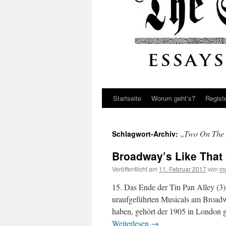
Startseite
Worum geht’s?
Regist
„Two On The 
Schlagwort-Archiv:
Broadway’s Like That (
Veröffentlicht am
11. Februar 2017
von
mo
15. Das Ende der Tin Pan Alley (3
uraufgeführten Musicals am Broadwa
haben, gehört der 1905 in London 
Weiterlesen
→