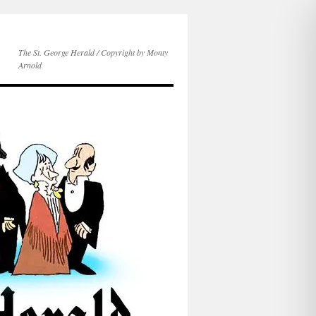
The St. George Herald / Copyright by Monty
Arnold