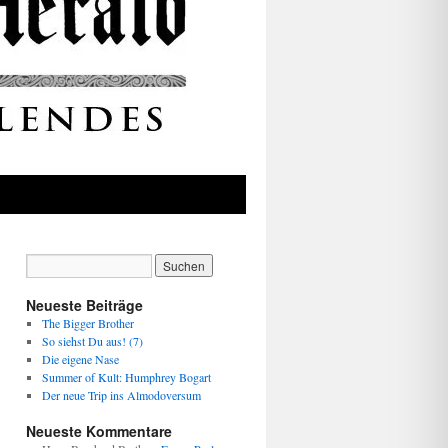
Neueste Beiträge
The Bigger Brother
So siehst Du aus! (7)
Die eigene Nase
Summer of Kult: Humphrey Bogart
Der neue Trip ins Almodoversum
Neueste Kommentare