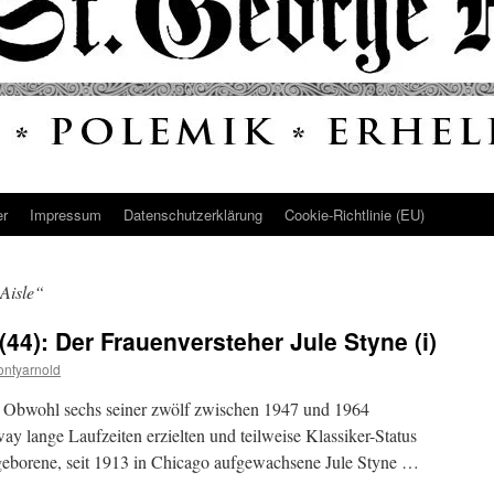
er
Impressum
Datenschutz­erklärung
Cookie-Richtlinie (EU)
Aisle“
44): Der Frauenversteher Jule Styne (i)
ntyarnold
) Obwohl sechs seiner zwölf zwischen 1947 und 1964
y lange Laufzeiten erzielten und teilweise Klassiker-Status
geborene, seit 1913 in Chicago aufgewachsene Jule Styne …