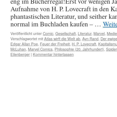
eng im Bücherregal!Erst vor wenigen Ja
Aufnahme von H. P. Lovecraft in den Ka
phantastischen Literatur, und seither k
normal im Buchladen kaufen – …
Weit
Veröffentlicht unter
Comic
,
Gesellschaft
,
Literatur
,
Marvel
,
Medie
Verschlagwortet mit
Atlas wirft die Welt ab
,
Ayn Rand
,
Der ewige
Edgar Allan Poe
,
Feuer der Freiheit
,
H. P. Lovecraft
,
Kapitalismu
McLuhan
,
Marvel Comics
,
Philosophie (20. Jahrhundert)
,
Spide
Eilenberger
|
Kommentar hinterlassen