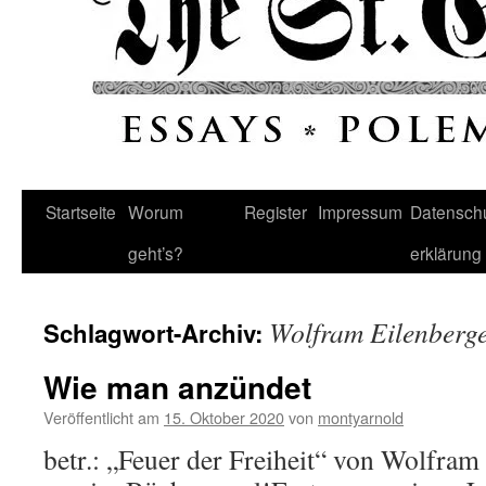
Startseite
Worum
Register
Impressum
Datenschu
geht’s?
erklärung
Wolfram Eilenberg
Schlagwort-Archiv:
Wie man anzündet
Veröffentlicht am
15. Oktober 2020
von
montyarnold
betr.: „Feuer der Freiheit“ von Wolfram