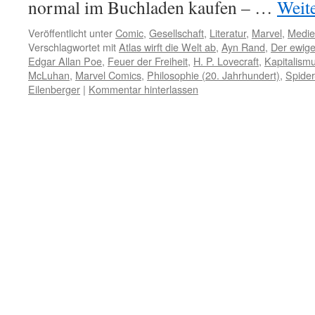
normal im Buchladen kaufen – …
Weit
Veröffentlicht unter
Comic
,
Gesellschaft
,
Literatur
,
Marvel
,
Medie
Verschlagwortet mit
Atlas wirft die Welt ab
,
Ayn Rand
,
Der ewige
Edgar Allan Poe
,
Feuer der Freiheit
,
H. P. Lovecraft
,
Kapitalismu
McLuhan
,
Marvel Comics
,
Philosophie (20. Jahrhundert)
,
Spide
Eilenberger
|
Kommentar hinterlassen