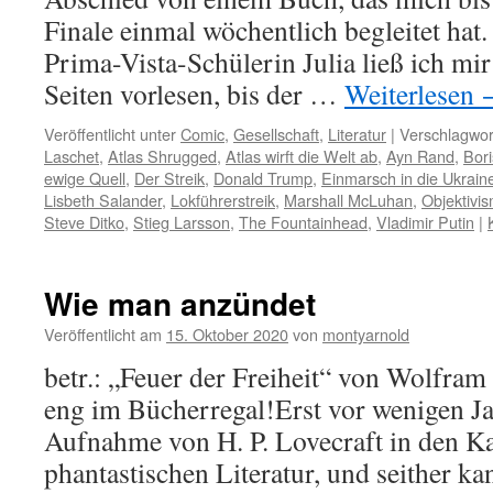
Finale einmal wöchentlich begleitet hat
Prima-Vista-Schülerin Julia ließ ich mir
Seiten vorlesen, bis der …
Weiterlesen
Veröffentlicht unter
Comic
,
Gesellschaft
,
Literatur
|
Verschlagwor
Laschet
,
Atlas Shrugged
,
Atlas wirft die Welt ab
,
Ayn Rand
,
Bor
ewige Quell
,
Der Streik
,
Donald Trump
,
Einmarsch in die Ukrain
Lisbeth Salander
,
Lokführerstreik
,
Marshall McLuhan
,
Objektivi
Steve Ditko
,
Stieg Larsson
,
The Fountainhead
,
Vladimir Putin
|
Wie man anzündet
Veröffentlicht am
15. Oktober 2020
von
montyarnold
betr.: „Feuer der Freiheit“ von Wolfram
eng im Bücherregal!Erst vor wenigen Ja
Aufnahme von H. P. Lovecraft in den Ka
phantastischen Literatur, und seither k