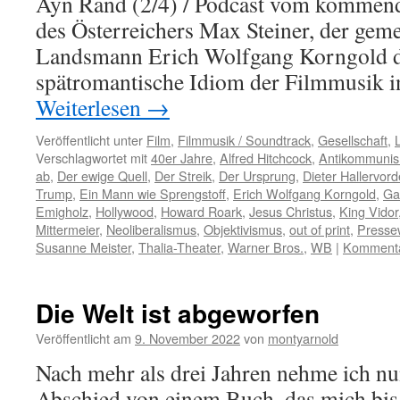
Ayn Rand (2/4) / Podcast vom kommen
des Österreichers Max Steiner, der gem
Landsmann Erich Wolfgang Korngold d
spätromantische Idiom der Filmmusik
Weiterlesen
→
Veröffentlicht unter
Film
,
Filmmusik / Soundtrack
,
Gesellschaft
,
L
Verschlagwortet mit
40er Jahre
,
Alfred Hitchcock
,
Antikommuni
ab
,
Der ewige Quell
,
Der Streik
,
Der Ursprung
,
Dieter Hallervor
Trump
,
Ein Mann wie Sprengstoff
,
Erich Wolfgang Korngold
,
Ga
Emigholz
,
Hollywood
,
Howard Roark
,
Jesus Christus
,
King Vidor
Mittermeier
,
Neoliberalismus
,
Objektivismus
,
out of print
,
Presse
Susanne Meister
,
Thalia-Theater
,
Warner Bros.
,
WB
|
Kommentar
Die Welt ist abgeworfen
Veröffentlicht am
9. November 2022
von
montyarnold
Nach mehr als drei Jahren nehme ich n
Abschied von einem Buch, das mich bis 