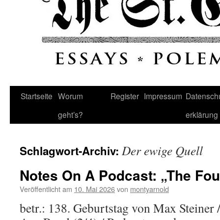
Startseite
Worum
Register
Impressum
Datenschu
geht’s?
erklärung
Der ewige Quell
Schlagwort-Archiv:
Notes On A Podcast: „The Fo
Veröffentlicht am
10. Mai 2026
von
montyarnold
betr.: 138. Geburtstag von Max Steine