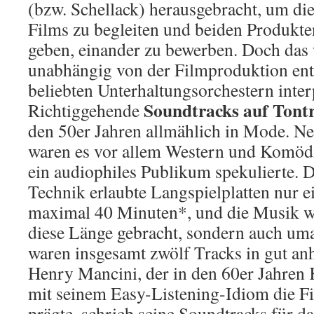
(bzw. Schellack) herausgebracht, um di
Films zu begleiten und beiden Produkte
geben, einander zu bewerben. Doch das
unabhängig von der Filmproduktion en
beliebten Unterhaltungsorchestern inter
Soundtracks auf Tont
Richtiggehende
den 50er Jahren allmählich in Mode. N
waren es vor allem Western und Komödi
ein audiophiles Publikum spekulierte. 
Technik erlaubte Langspielplatten nur e
maximal 40 Minuten*, und die Musik wu
diese Länge gebracht, sondern auch uma
waren insgesamt zwölf Tracks in gut an
Henry Mancini, der in den 60er Jahren 
mit seinem Easy-Listening-Idiom die F
prägte, schrieb seine Soundtracks für da