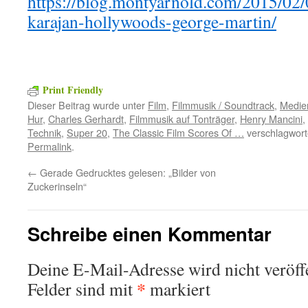
https://blog.montyarnold.com/2015/02
karajan-hollywoods-george-martin/
Print Friendly
Dieser Beitrag wurde unter
Film
,
Filmmusik / Soundtrack
,
Medie
Hur
,
Charles Gerhardt
,
Filmmusik auf Tonträger
,
Henry Mancini
,
Technik
,
Super 20
,
The Classic Film Scores Of …
verschlagworte
Permalink
.
←
Gerade Gedrucktes gelesen: „Bilder von
Zuckerinseln“
Schreibe einen Kommentar
Deine E-Mail-Adresse wird nicht veröffe
*
Felder sind mit
markiert