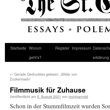
Startseite
Worum
Register
Impressum
Datenschu
geht’s?
erklärung
←
Gerade Gedrucktes gelesen: „Bilder von
Zuckerinseln“
Filmmusik für Zuhause
Veröffentlicht am
5. August 2021
von
montyarnold
Schon in der Stummfilmzeit wurden Song