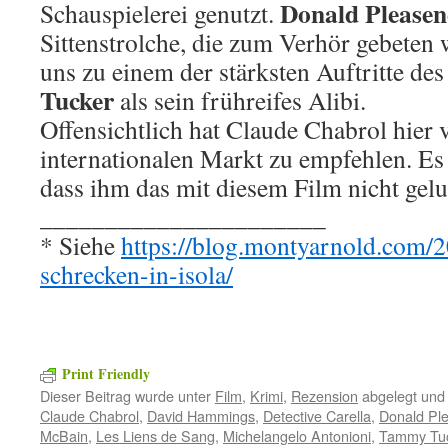
Donald Please
Schauspielerei genutzt.
Sittenstrolche, die zum Verhör gebeten 
uns zu einem der stärksten Auftritte de
Tucker
als sein frühreifes Alibi.
Offensichtlich hat Claude Chabrol hier v
internationalen Markt zu empfehlen. Es 
dass ihm das mit diesem Film nicht gelu
______________________
* Siehe
https://blog.montyarnold.com/
schrecken-in-isola/
Print Friendly
Dieser Beitrag wurde unter
Film
,
Krimi
,
Rezension
abgelegt und
Claude Chabrol
,
David Hammings
,
Detective Carella
,
Donald Pl
McBain
,
Les Liens de Sang
,
Michelangelo Antonioni
,
Tammy Tu