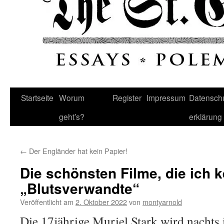
Startseite
Worum
Register
Impressum
Datenschu
geht’s?
erklärung
←
Der Engländer hat kein Papier!
Die schönsten Filme, die ich k
„Blutsverwandte“
Veröffentlicht am
2. Oktober 2022
von
montyarnold
Die 17jährige Muriel Stark wird nachts