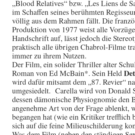
„Blood Relatives“ bzw. „Les Liens de Sa
im Schaffen seines berühmten Regisseu
völlig aus dem Rahmen fällt. Die franz
Produktion von 1977 weist alle Vorzüge
Handschrift auf, lässt jedoch die Stereo
praktisch alle übrigen Chabrol-Filme tr
immer zu ihrem Nutzen.
Der Film, ein solider Thriller alter Schu
Det
Roman von Ed McBain*. Sein Held
wird dafür mitsamt dem „87. Revier“ n
umgesiedelt. Carella wird von Donald S
dessen dämonische Physiognomie den B
angenehme Art von der Frage ablenkt, 
begangen hat (wie ein Kritiker trefflich
sich auf die feine Milieuschilderung ko
Was dem Film (neben den ständigen Sex