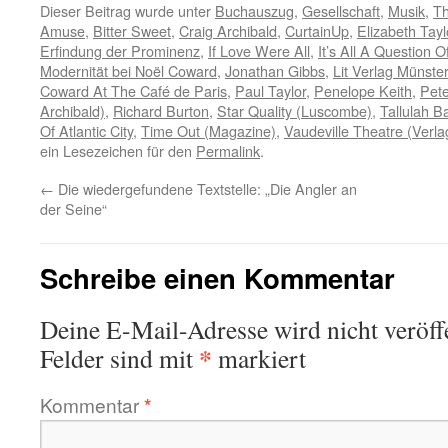
Dieser Beitrag wurde unter
Buchauszug
,
Gesellschaft
,
Musik
,
Th
Amuse
,
Bitter Sweet
,
Craig Archibald
,
CurtainUp
,
Elizabeth Tayl
Erfindung der Prominenz
,
If Love Were All
,
It’s All A Question 
Modernität bei Noël Coward
,
Jonathan Gibbs
,
Lit Verlag Münster
Coward At The Café de Paris
,
Paul Taylor
,
Penelope Keith
,
Pete
Archibald)
,
Richard Burton
,
Star Quality (Luscombe)
,
Tallulah 
Of Atlantic City
,
Time Out (Magazine)
,
Vaudeville Theatre (Verla
ein Lesezeichen für den
Permalink
.
←
Die wiedergefundene Textstelle: „Die Angler an
der Seine“
Schreibe einen Kommentar
Deine E-Mail-Adresse wird nicht veröffe
*
Felder sind mit
markiert
Kommentar
*