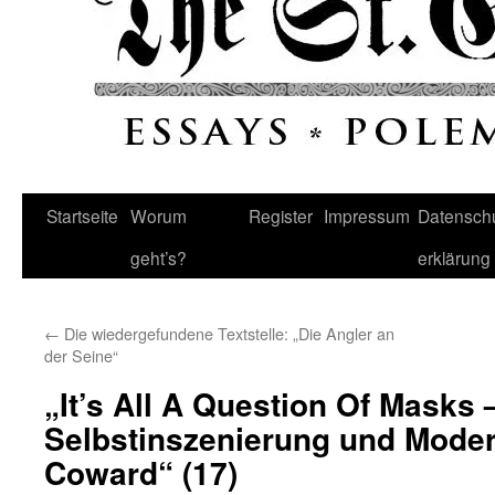
Startseite
Worum
Register
Impressum
Datenschu
geht’s?
erklärung
←
Die wiedergefundene Textstelle: „Die Angler an
der Seine“
„It’s All A Question Of Masks 
Selbstinszenierung und Modern
Coward“ (17)