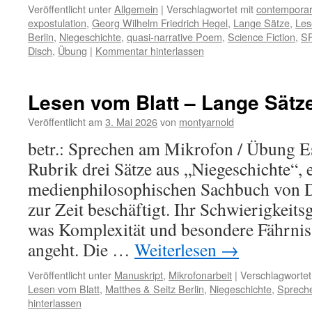
Veröffentlicht unter
Allgemein
|
Verschlagwortet mit
contemporar
expostulation
,
Georg Wilhelm Friedrich Hegel
,
Lange Sätze
,
Les
Berlin
,
Niegeschichte
,
quasi-narrative Poem
,
Science Fiction
,
S
Disch
,
Übung
|
Kommentar hinterlassen
Lesen vom Blatt – Lange Sätz
Veröffentlicht am
3. Mai 2026
von
montyarnold
betr.: Sprechen am Mikrofon / Übung Es
Rubrik drei Sätze aus „Niegeschichte“,
medienphilosophischen Sachbuch von D
zur Zeit beschäftigt. Ihr Schwierigkeitsg
was Komplexität und besondere Fährni
angeht. Die …
Weiterlesen
→
Veröffentlicht unter
Manuskript
,
Mikrofonarbeit
|
Verschlagwortet
Lesen vom Blatt
,
Matthes & Seitz Berlin
,
Niegeschichte
,
Sprech
hinterlassen