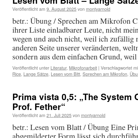
Lesen vom Blatt – Lange Sätz
Veröffentlicht am
9. August 2025
von
montyarnold
betr.: Übung / Sprechen am Mikrofon Cl
ihrer Liste einladbarer Leute, nicht me
wegen und auch nicht, weil ich zufällig 
anderen Seite unserer veränderten, wel
sondern aus dem einfachen Grund, wei
Veröffentlicht unter
Literatur
,
Mikrofonarbeit
|
Verschlagwortet mi
Rice
,
Lange Sätze
,
Lesen vom Bltt
,
Sprechen am Mikrofon
,
Übu
Prima vista 0,5: „The System O
Prof. Fether“
Veröffentlicht am
21. Juli 2025
von
montyarnold
betr.: Lesen vom Blatt / Übung Eine Pr
abgemilderter Form lässt sich durchfüh