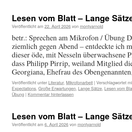
Lesen vom Blatt – Lange Sätz
Veröffentlicht am
22. April 2026
von
montyarnold
betr.: Sprechen am Mikrofon / Übung D
ziemlich gegen Abend – entdeckte ich mi
dieser öde, mit Nesseln überwachsene Pl
dass Philipp Pirrip, weiland Mitglied di
Georgiana, Ehefrau des Obengenannte
Veröffentlicht unter
Literatur
,
Mikrofonarbeit
|
Verschlagwortet mi
Expectations
,
Große Erwartungen
,
Lange Sätze
,
Lesen vom Bla
Übung
|
Kommentar hinterlassen
Lesen vom Blatt – Lange Sätz
Veröffentlicht am
6. April 2026
von
montyarnold