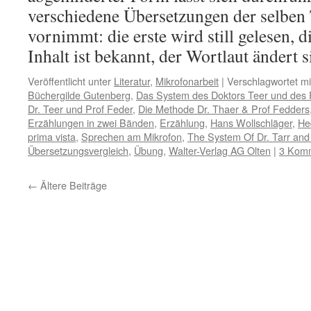
verschiedene Übersetzungen der selben
vornimmt: die erste wird still gelesen, d
Inhalt ist bekannt, der Wortlaut ändert
Veröffentlicht unter
Literatur
,
Mikrofonarbeit
|
Verschlagwortet mi
Büchergilde Gutenberg
,
Das System des Doktors Teer und des 
Dr. Teer und Prof Feder
,
Die Methode Dr. Thaer & Prof Fedders
Erzählungen in zwei Bänden
,
Erzählung
,
Hans Wollschläger
,
He
prima vista
,
Sprechen am Mikrofon
,
The System Of Dr. Tarr and 
Übersetzungsvergleich
,
Übung
,
Walter-Verlag AG Olten
|
3 Kom
←
Ältere Beiträge