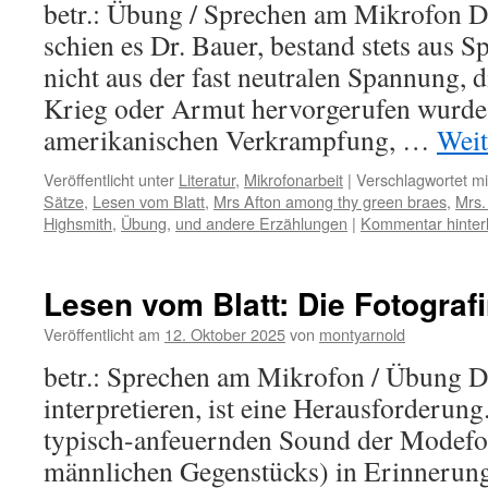
betr.: Übung / Sprechen am Mikrofon Di
schien es Dr. Bauer, bestand stets aus 
nicht aus der fast neutralen Spannung, 
Krieg oder Armut hervorgerufen wurde,
amerikanischen Verkrampfung, …
Weit
Veröffentlicht unter
Literatur
,
Mikrofonarbeit
|
Verschlagwortet mi
Sätze
,
Lesen vom Blatt
,
Mrs Afton among thy green braes
,
Mrs.
Highsmith
,
Übung
,
und andere Erzählungen
|
Kommentar hinter
Lesen vom Blatt: Die Fotograf
Veröffentlicht am
12. Oktober 2025
von
montyarnold
betr.: Sprechen am Mikrofon / Übung Di
interpretieren, ist eine Herausforderun
typisch-anfeuernden Sound der Modefot
männlichen Gegenstücks) in Erinnerung