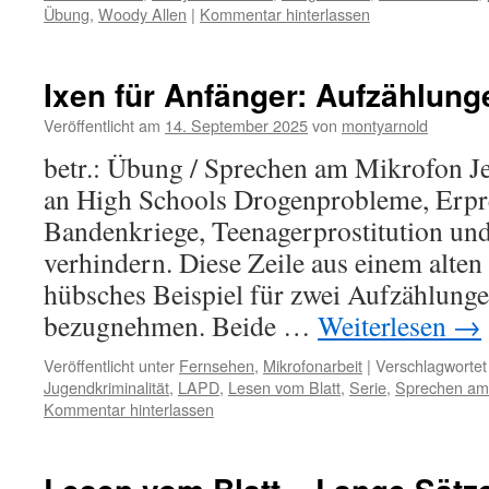
Übung
,
Woody Allen
|
Kommentar hinterlassen
Ixen für Anfänger: Aufzählung
Veröffentlicht am
14. September 2025
von
montyarnold
betr.: Übung / Sprechen am Mikrofon Je
an High Schools Drogenprobleme, Erpr
Bandenkriege, Teenagerprostitution u
verhindern. Diese Zeile aus einem alten 
hübsches Beispiel für zwei Aufzählunge
bezugnehmen. Beide …
Weiterlesen
→
Veröffentlicht unter
Fernsehen
,
Mikrofonarbeit
|
Verschlagwortet
Jugendkriminalität
,
LAPD
,
Lesen vom Blatt
,
Serie
,
Sprechen am
Kommentar hinterlassen