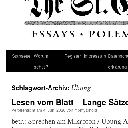
Startseite
Worum
Register
Impressum
Datenschu
geht’s?
erklärung
Übung
Schlagwort-Archiv:
Lesen vom Blatt – Lange Sätz
Veröffentlicht am
4. Juni 2026
von
montyarnold
betr.: Sprechen am Mikrofon / Übung Abe