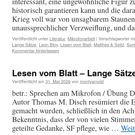
interessant, eine ungewöhnliche Figur z
historisch garantieren kann und die dar
Krieg voll war von unsagbarem Staune
unaussprechlicher Verzweiflung, und 
Veröffentlicht unter
Literatur
,
Mikrofonarbeit
|
Verschlagwortet mi
Lange Sätze
,
Leon Bloy
,
Lesen vom Blatt
,
Matthes & Seitz
,
Spr
Kommentar hinterlassen
Lesen vom Blatt – Lange Sätz
Veröffentlicht am
31. Mai 2026
von
montyarnold
betr.: Sprechen am Mikrofon / Übung D
Autor Thomas M. Disch resümiert die E
gemacht wurden, schließlich in den Ach
Bekenntnis, dass der von vielen Stimm
geteilte Gedanke, SF pflege, wie …
Weit