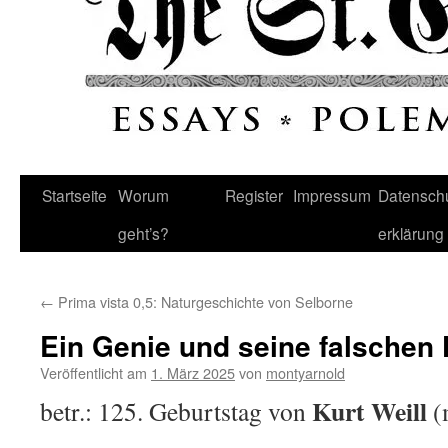
Startseite
Worum
Register
Impressum
Datenschu
geht’s?
erklärung
←
Prima vista 0,5: Naturgeschichte von Selborne
Ein Genie und seine falschen
Veröffentlicht am
1. März 2025
von
montyarnold
Kurt Weill
betr.: 125. Geburtstag von
(