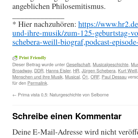
angeblichen Philosemitismus.
_____________
* Hier nachzuhören:
https://www.hr2.d
und-ihre-musik/zum-125-geburtstag-vo
schebera-weill-biograf,podcast-episod
Print Friendly
Dieser Beitrag wurde unter
Gesellschaft
,
Musicalgeschichte
,
Mus
Broadway
,
DDR
,
Hanns Eisler
,
HR
,
Jürgen Schebera
,
Kurt Weill
Menschen und ihre Musik
,
Musical
,
Ö1
,
ORF
,
Paul Dessau
versc
für den
Permalink
.
←
Prima vista 0,5: Naturgeschichte von Selborne
Schreibe einen Kommentar
Deine E-Mail-Adresse wird nicht veröffe