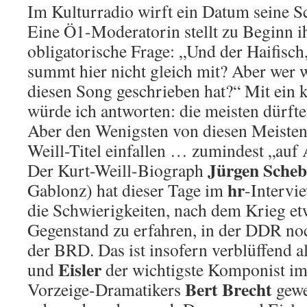
Im Kulturradio wirft ein Datum seine S
Eine Ö1-Moderatorin stellt zu Beginn i
obligatorische Frage: „Und der Haifisc
summt hier nicht gleich mit? Aber wer 
diesen Song geschrieben hat?“ Mit ein k
würde ich antworten: die meisten dürft
Aber den Wenigsten von diesen Meisten
Weill-Titel einfallen … zumindest „auf
Jürgen Scheb
Der Kurt-Weill-Biograph
hr
Gablonz) hat dieser Tage im
-Intervi
die Schwierigkeiten, nach dem Krieg et
Gegenstand zu erfahren, in der DDR noc
der BRD. Das ist insofern verblüffend a
Eisler
und
der wichtigste Komponist i
Bert Brecht
Vorzeige-Dramatikers
gewe