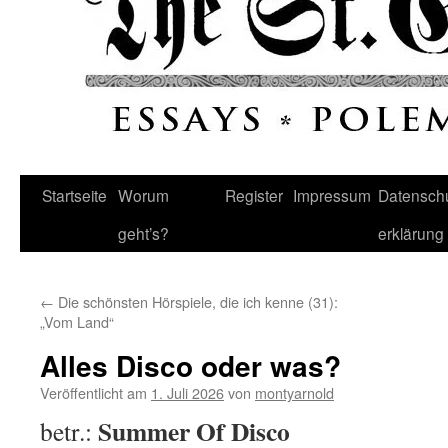
Startseite
Worum
Register
Impressum
Datenschu
geht’s?
erklärung
←
Die schönsten Hörspiele, die ich kenne (31):
„Vom Land“
Alles Disco oder was?
Veröffentlicht am
1. Juli 2026
von
montyarnold
Summer Of Disco
betr.: