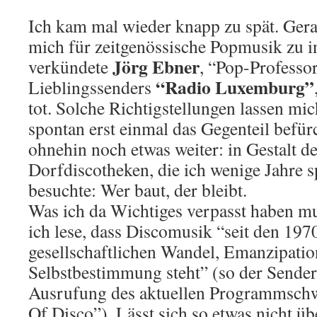
Ich kam mal wieder knapp zu spät. Gerad
mich für zeitgenössische Popmusik zu in
Jörg Ebner
verkündete
, “Pop-Professo
“Radio Luxemburg”
Lieblingssenders
tot. Solche Richtigstellungen lassen mi
spontan erst einmal das Gegenteil befür
ohnehin noch etwas weiter: in Gestalt de
Dorfdiscotheken, die ich wenige Jahre s
besuchte: Wer baut, der bleibt.
Was ich da Wichtiges verpasst haben m
ich lese, dass Discomusik “seit den 197
gesellschaftlichen Wandel, Emanzipati
Selbstbestimmung steht” (so der Sende
Ausrufung des aktuellen Programmsc
Of Disco”). Lässt sich so etwas nicht übe