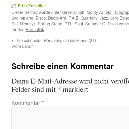
Print Friendly
Dieser Beitrag wurde unter
Gesellschaft
,
Monty Arnold - Biogra
und mit
arte
,
Disco
,
Disco-Ära
,
F.A.Z. Quarterly
,
Jazz
,
Jörg Ebne
Ralf Niemcyk
,
Rolling Stone
,
RTL
,
Soul
,
Summer Of Disco
versc
für den
Permalink
.
←
Die schönsten Hörspiele, die ich kenne (31):
„Vom Land“
Schreibe einen Kommentar
Deine E-Mail-Adresse wird nicht veröffe
*
Felder sind mit
markiert
Kommentar
*