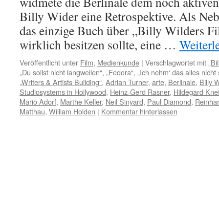
widmete die Berlinale dem noch aktiv
Billy Wider eine Retrospektive. Als Ne
das einzige Buch über „Billy Wilders Fi
wirklich besitzen sollte, eine …
Weiterl
Veröffentlicht unter
Film
,
Medienkunde
|
Verschlagwortet mit
„Bi
„Du sollst nicht langweilen“
,
„Fedora“
,
„Ich nehm‘ das alles nicht 
„Writers & Artists Building“
,
Adrian Turner
,
arte
,
Berlinale
,
Billy 
Studiosystems in Hollywood
,
Heinz-Gerd Rasner
,
Hildegard Kne
Mario Adorf
,
Marthe Keller
,
Neil Sinyard
,
Paul Diamond
,
Reinhar
Matthau
,
William Holden
|
Kommentar hinterlassen