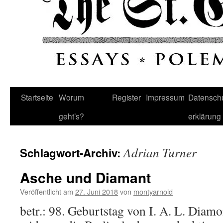
Startseite
Worum
Register
Impressum
Datenschu
geht’s?
erklärung
Adrian Turner
Schlagwort-Archiv:
Asche und Diamant
Veröffentlicht am
27. Juni 2018
von
montyarnold
betr.: 98. Geburtstag von I. A. L. Dia