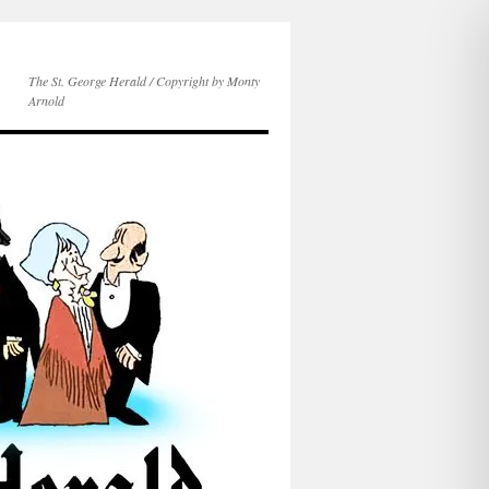
The St. George Herald / Copyright by Monty
Arnold