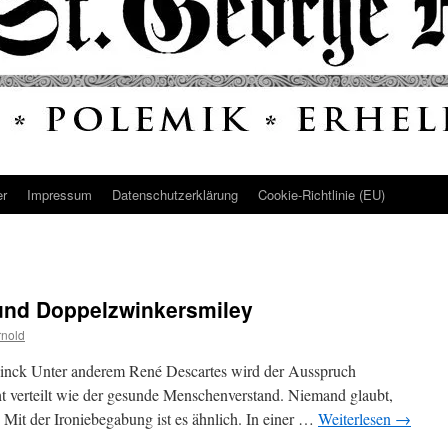
er
Impressum
Datenschutz­erklärung
Cookie-Richtlinie (EU)
e und Doppelzwinkersmiley
rnold
 Finck Unter anderem René Descartes wird der Ausspruch
ht verteilt wie der gesunde Menschenverstand. Niemand glaubt,
 Mit der Ironiebegabung ist es ähnlich. In einer …
Weiterlesen
→