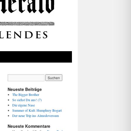
Neueste Beiträge
The Bigger Brother
So siehst Du aus! (7)
Die eigene Nase
Summer of Kult: Humphrey Bogart
Der neue Trip ins Almodoversum
Neueste Kommentare