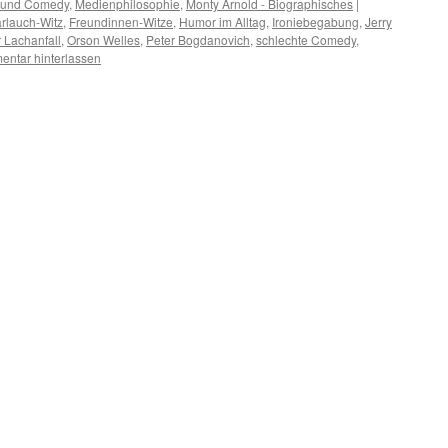
t und Comedy
,
Medienphilosophie
,
Monty Arnold - Biographisches
|
rlauch-Witz
,
Freundinnen-Witze
,
Humor im Alltag
,
Ironiebegabung
,
Jerry
r Lachanfall
,
Orson Welles
,
Peter Bogdanovich
,
schlechte Comedy
,
ntar hinterlassen