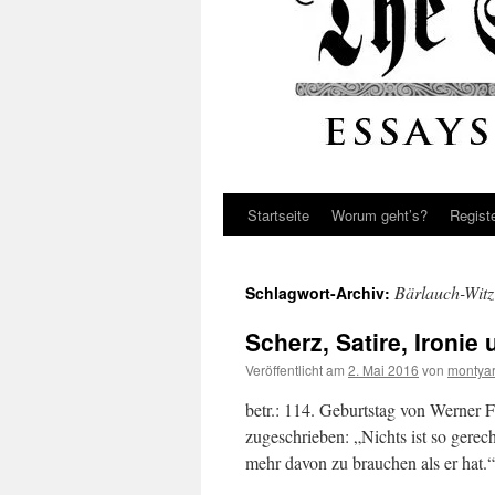
Startseite
Worum geht’s?
Regist
Bärlauch-Witz
Schlagwort-Archiv:
Scherz, Satire, Ironi
Veröffentlicht am
2. Mai 2016
von
montya
betr.: 114. Geburtstag von Werner
zugeschrieben: „Nichts ist so gerec
mehr davon zu brauchen als er hat.“