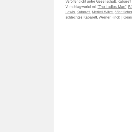
Veröffentlicht unter
Gesellschaft
,
Kabaret
Verschlagwortet mit
"The Ladies' Man"
,
Bä
Lewis
,
Kabarett
,
Merkel-Witze
,
öffentliche
schlechtes Kabarett
,
Werner Finck
|
Komme