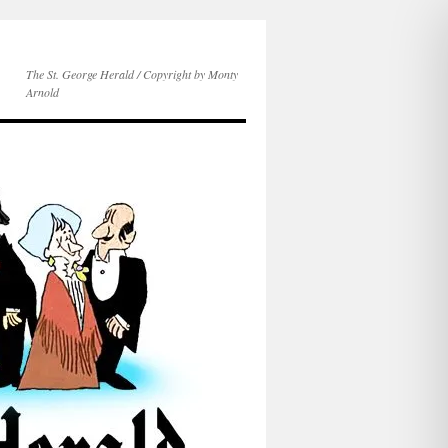
The St. George Herald / Copyright by Monty
Arnold