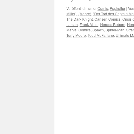
Veröffentlicht unter
Comic
,
Popkultur
|
Ver
Miller)
,
(Moore)
,
"Der Tod des Captain Ma
The Dark Knight
,
Carlsen Comics
,
Crisis 
Larsen
,
Frank Miller
,
Heroes Reborn
,
Her
Marvel Comics
,
Spawn
,
Spider-Man
,
Stra
Terry Moore
,
Todd McFarlane
,
Ultimate M