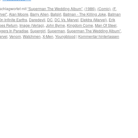
schlagwortet mit
“Superman The Wedding Album”
,
(1986)
,
(Comic)
,
(F.
rvel"
,
Alan Moore
,
Barry Allen
,
Batgirl
,
Batman - The Killing Joke
,
Batman
On Infinite Earths
,
Daredevil
,
DC
,
DC Vs. Marvel
,
Elektra (Marvel)
,
Erik
oes Return
,
Image (Verlag)
,
John Byrne
,
Kingdom Come
,
Man Of Steel
,
ngers In Paradise
,
Supergirl
,
Superman
,
Superman The Wedding Album”
,
arvel
,
Venom
,
Watchmen
,
X-Men
,
Youngblood
|
Kommentar hinterlassen