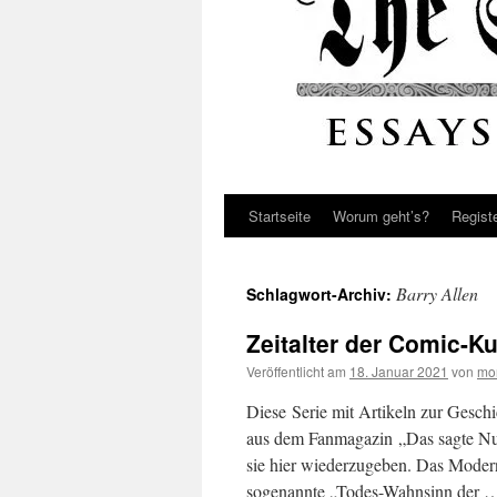
Startseite
Worum geht’s?
Regist
Barry Allen
Schlagwort-Archiv:
Zeitalter der Comic-K
Veröffentlicht am
18. Januar 2021
von
mo
Diese Serie mit Artikeln zur Gesch
aus dem Fanmagazin „Das sagte Nuf
sie hier wiederzugeben. Das Moder
sogenannte „Todes-Wahnsinn der