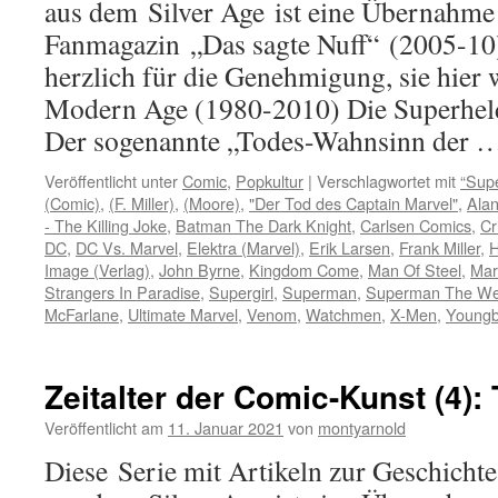
aus dem Silver Age ist eine Übernahme
Fanmagazin „Das sagte Nuff“ (2005-10
herzlich für die Genehmigung, sie hier
Modern Age (1980-2010) Die Superheld
Der sogenannte „Todes-Wahnsinn der
Veröffentlicht unter
Comic
,
Popkultur
|
Verschlagwortet mit
“Sup
(Comic)
,
(F. Miller)
,
(Moore)
,
"Der Tod des Captain Marvel"
,
Ala
- The Killing Joke
,
Batman The Dark Knight
,
Carlsen Comics
,
Cr
DC
,
DC Vs. Marvel
,
Elektra (Marvel)
,
Erik Larsen
,
Frank Miller
,
H
Image (Verlag)
,
John Byrne
,
Kingdom Come
,
Man Of Steel
,
Mar
Strangers In Paradise
,
Supergirl
,
Superman
,
Superman The We
McFarlane
,
Ultimate Marvel
,
Venom
,
Watchmen
,
X-Men
,
Youngb
Zeitalter der Comic-Kunst (4):
Veröffentlicht am
11. Januar 2021
von
montyarnold
Diese Serie mit Artikeln zur Geschicht