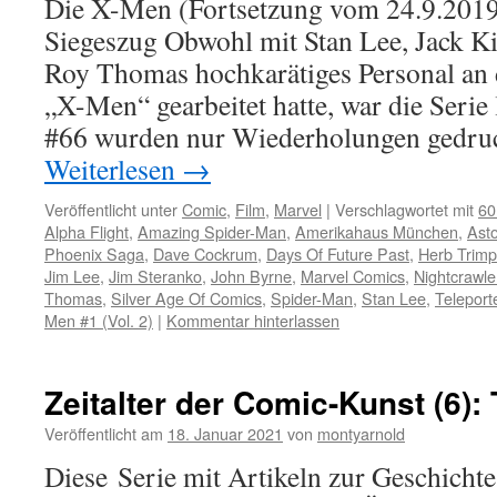
Die X-Men (Fortsetzung vom 24.9.2019
Siegeszug Obwohl mit Stan Lee, Jack Ki
Roy Thomas hochkarätiges Personal an
„X-Men“ gearbeitet hatte, war die Serie
#66 wurden nur Wiederholungen gedruc
Weiterlesen
→
Veröffentlicht unter
Comic
,
Film
,
Marvel
|
Verschlagwortet mit
60
Alpha Flight
,
Amazing Spider-Man
,
Amerikahaus München
,
Ast
Phoenix Saga
,
Dave Cockrum
,
Days Of Future Past
,
Herb Trim
Jim Lee
,
Jim Steranko
,
John Byrne
,
Marvel Comics
,
Nightcrawle
Thomas
,
Silver Age Of Comics
,
Spider-Man
,
Stan Lee
,
Teleport
Men #1 (Vol. 2)
|
Kommentar hinterlassen
Zeitalter der Comic-Kunst (6)
Veröffentlicht am
18. Januar 2021
von
montyarnold
Diese Serie mit Artikeln zur Geschicht