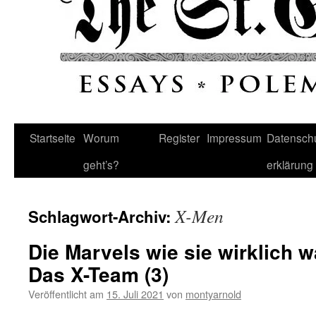
Startseite
Worum
Register
Impressum
Datenschu
geht’s?
erklärung
X-Men
Schlagwort-Archiv:
Die Marvels wie sie wirklich w
Das X-Team (3)
Veröffentlicht am
15. Juli 2021
von
montyarnold