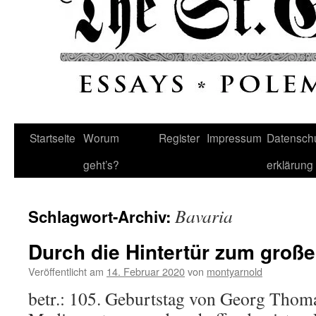
Startseite
Worum
Register
Impressum
Datenschu
geht’s?
erklärung
Bavaria
Schlagwort-Archiv:
Durch die Hintertür zum groß
Veröffentlicht am
14. Februar 2020
von
montyarnold
betr.: 105. Geburtstag von Georg Thoma