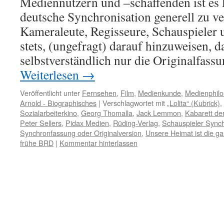
Mediennutzern und –schaffenden ist es 
deutsche Synchronisation generell zu v
Kameraleute, Regisseure, Schauspieler u
stets, (ungefragt) darauf hinzuweisen, d
selbstverständlich nur die Originalfas
Weiterlesen
→
Veröffentlicht unter
Fernsehen
,
Film
,
Medienkunde
,
Medienphilo
Arnold - Biographisches
|
Verschlagwortet mit
„Lolita“ (Kubrick)
,
Sozialarbeiterkino
,
Georg Thomalla
,
Jack Lemmon
,
Kabarett de
Peter Sellers
,
Pidax Medien
,
Rüding-Verlag
,
Schauspieler Synch
Synchronfassung oder Originalversion
,
Unsere Heimat ist die g
frühe BRD
|
Kommentar hinterlassen