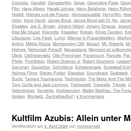
Colombo
,
Gandalf
,
Gangsterfilm
,
Geige
,
Geneviève Page
,
Geor
Film
,
Hans Albers
,
Harald Juhnke
,
Harry Belafonte
,
Heinz Rühm
Hobbit
,
Holmes und die Frauen
,
Homosexualität
,
Horrorfilm
,
How
Holm
,
Irene Handl
,
James Bond
,
James Bond jagt Dr. No
,
James
Shawlee
,
Joe E. Brown
,
Johann Hölzel
,
Johann Strauss
,
Joseph
Kiss Me Stupid
,
Klamotte
,
Klassiker
,
Kokain
,
König Teodem
,
Ko
Liliputaner
,
Live Flesh
,
Loriot
,
Männer in Frauenkleidern
,
Marily
Acting
,
Miklós Rózsa
,
Montgomery Clift
,
Mozart
,
Mr. Roberts
,
Mr
Holmes
,
Nehemiah Persoff
,
Neuseeland
,
Niemand ist vollkomm
Olivia
,
Ostfriesenwitz
,
Otto Preminger
,
Paramount
,
Parodie
,
Pat
Pfeife
,
Prohibition
,
Robert Downey Jr
,
Robert Stephens
,
russisch
Saruman
,
Saxophon
,
Schottland
,
Schwanensee
,
Screwball-Ko
Holmes Filme
,
Sidney Poitier
,
Slapstick
,
Soundtrack
,
Spätwerk
,
Sucht
,
Tamara Toumanova
,
Technicolor
,
The Major And The Mi
Tony Curtis and Jack Lemmon
,
Transvestit
,
Travestie
,
Trilogie
,
U
Valentinstag
,
Vendetta
,
Violinkonzert
,
Walter Matthau. The Fort
Holden
,
Wortwitz
,
Zentralfriedhof
|
4 Kommentare
Kultfilm Azubis: Allein unter 
Veröffentlicht am
3. April 2026
von
montyarnold