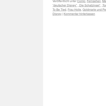
Veröffentlicht unter
Comic
,
Fernsehen
,
Me
“deutscher Disney”
,
„Die Schatzinsel“
,
„To
To Be Tied
,
Frau Holle
,
Goldmarie und P
Disney
|
Kommentar hinterlassen