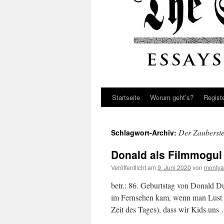
Startseite
Worum geht’s?
Regist
Der Zauberste
Schlagwort-Archiv:
Donald als Filmmogul
Veröffentlicht am
9. Juni 2020
von
montya
betr.: 86. Geburtstag von Donald D
im Fernsehen kam, wenn man Lust au
Zeit des Tages), dass wir Kids un