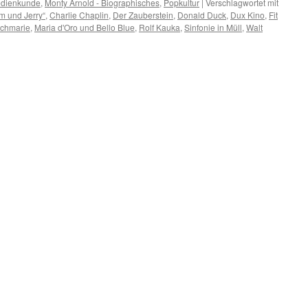
dienkunde
,
Monty Arnold - Biographisches
,
Popkultur
|
Verschlagwortet mit
m und Jerry“
,
Charlie Chaplin
,
Der Zauberstein
,
Donald Duck
,
Dux Kino
,
Fit
echmarie
,
Maria d'Oro und Bello Blue
,
Rolf Kauka
,
Sinfonie in Müll
,
Walt