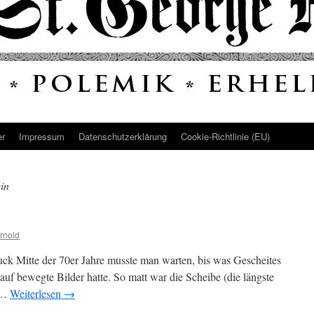
er
Impressum
Datenschutz­erklärung
Cookie-Richtlinie (EU)
in
rnold
uck Mitte der 70er Jahre musste man warten, bis was Gescheites
f bewegte Bilder hatte. So matt war die Scheibe (die längste
s …
Weiterlesen
→