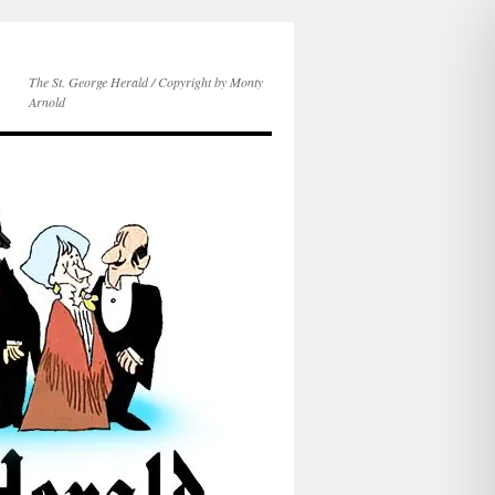
The St. George Herald / Copyright by Monty
Arnold