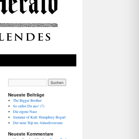
Neueste Beiträge
The Bigger Brother
So siehst Du aus! (7)
Die eigene Nase
Summer of Kult: Humphrey Bogart
Der neue Trip ins Almodoversum
Neueste Kommentare