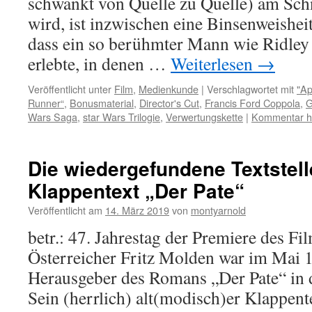
schwankt von Quelle zu Quelle) am Schn
wird, ist inzwischen eine Binsenweishe
dass ein so berühmter Mann wie Ridley 
erlebte, in denen …
Weiterlesen
→
Veröffentlicht unter
Film
,
Medienkunde
|
Verschlagwortet mit
"Ap
Runner“
,
Bonusmaterial
,
Director's Cut
,
Francis Ford Coppola
,
G
Wars Saga
,
star Wars Trilogie
,
Verwertungskette
|
Kommentar hi
Die wiedergefundene Textstell
Klappentext „Der Pate“
Veröffentlicht am
14. März 2019
von
montyarnold
betr.: 47. Jahrestag der Premiere des Fi
Österreicher Fritz Molden war im Mai 1
Herausgeber des Romans „Der Pate“ in 
Sein (herrlich) alt(modisch)er Klappentex