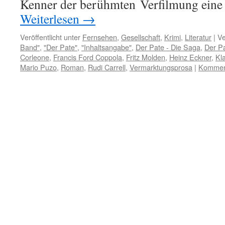
Kenner der berühmten Verfilmung eine
Weiterlesen
→
Veröffentlicht unter
Fernsehen
,
Gesellschaft
,
Krimi
,
Literatur
|
Ve
Band"
,
"Der Pate"
,
"Inhaltsangabe"
,
Der Pate - Die Saga
,
Der Pat
Corleone
,
Francis Ford Coppola
,
Fritz Molden
,
Heinz Eckner
,
Kl
Mario Puzo
,
Roman
,
Rudi Carrell
,
Vermarktungsprosa
|
Komment