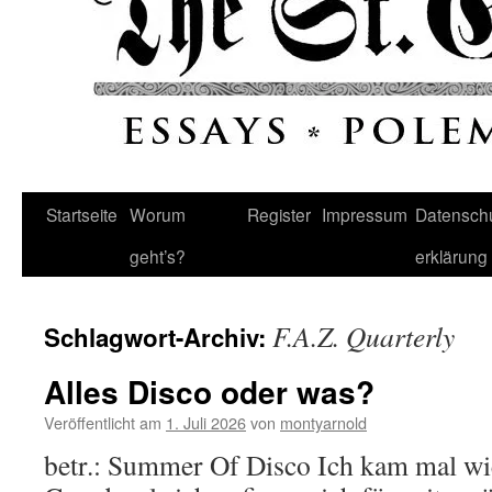
Startseite
Worum
Register
Impressum
Datenschu
geht’s?
erklärung
F.A.Z. Quarterly
Schlagwort-Archiv:
Alles Disco oder was?
Veröffentlicht am
1. Juli 2026
von
montyarnold
betr.: Summer Of Disco Ich kam mal wi