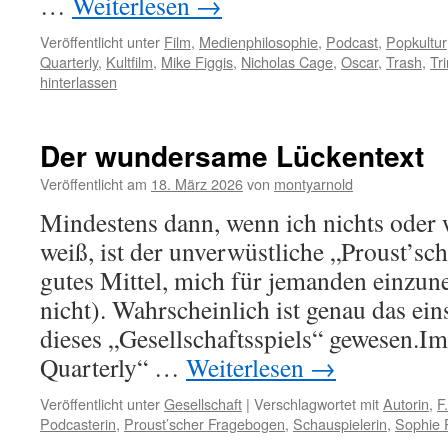
…
Weiterlesen
→
Veröffentlicht unter
Film
,
Medienphilosophie
,
Podcast
,
Popkultur
Quarterly
,
Kultfilm
,
Mike Figgis
,
Nicholas Cage
,
Oscar
,
Trash
,
Tr
hinterlassen
Der wundersame Lückentext
Veröffentlicht am
18. März 2026
von
montyarnold
Mindestens dann, wenn ich nichts oder
weiß, ist der unverwüstliche „Proust’sc
gutes Mittel, mich für jemanden einzu
nicht). Wahrscheinlich ist genau das ei
dieses „Gesellschaftsspiels“ gewesen.Im
Quarterly“ …
Weiterlesen
→
Veröffentlicht unter
Gesellschaft
|
Verschlagwortet mit
Autorin
,
F
Podcasterin
,
Proust’scher Fragebogen
,
Schauspielerin
,
Sophie