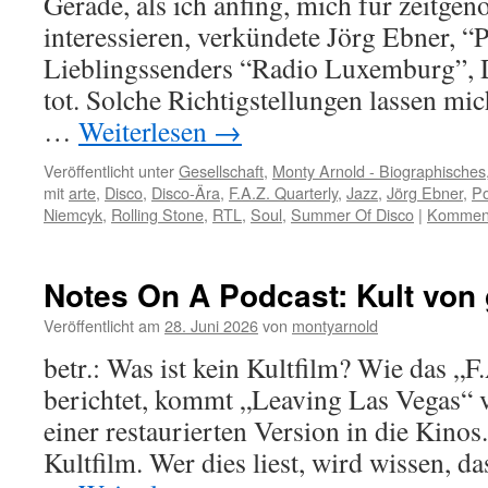
Gerade, als ich anfing, mich für zeitge
interessieren, verkündete Jörg Ebner, 
Lieblingssenders “Radio Luxemburg”, D
tot. Solche Richtigstellungen lassen mi
…
Weiterlesen
→
Veröffentlicht unter
Gesellschaft
,
Monty Arnold - Biographisches
mit
arte
,
Disco
,
Disco-Ära
,
F.A.Z. Quarterly
,
Jazz
,
Jörg Ebner
,
Po
Niemcyk
,
Rolling Stone
,
RTL
,
Soul
,
Summer Of Disco
|
Komment
Notes On A Podcast: Kult von
Veröffentlicht am
28. Juni 2026
von
montyarnold
betr.: Was ist kein Kultfilm? Wie das „F
berichtet, kommt „Leaving Las Vegas“ 
einer restaurierten Version in die Kinos
Kultfilm. Wer dies liest, wird wissen, d