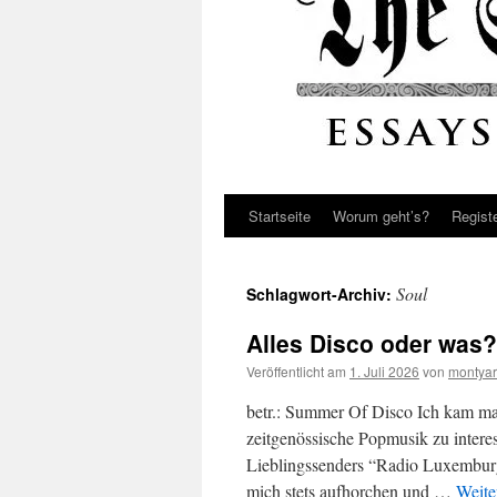
Startseite
Worum geht’s?
Regist
Soul
Schlagwort-Archiv:
Alles Disco oder was?
Veröffentlicht am
1. Juli 2026
von
montyar
betr.: Summer Of Disco Ich kam mal
zeitgenössische Popmusik zu intere
Lieblingssenders “Radio Luxemburg”
mich stets aufhorchen und …
Weite