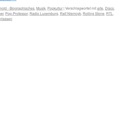
nold - Biographisches
,
Musik
,
Popkultur
|
Verschlagwortet mit
arte
,
Disco
,
ner
,
Pop-Professor
,
Radio Luxemburg
,
Ralf Niemcyk
,
Rolling Stone
,
RTL
,
rlassen