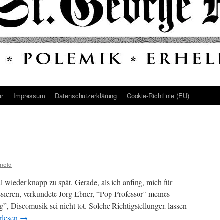
er
Impressum
Datenschutz­erklärung
Cookie-Richtlinie (EU)
nold
 wieder knapp zu spät. Gerade, als ich anfing, mich für
ssieren, verkündete Jörg Ebner, “Pop-Professor” meines
, Discomusik sei nicht tot. Solche Richtigstellungen lassen
rlesen
→