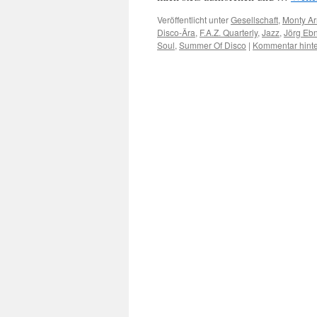
Veröffentlicht unter
Gesellschaft
,
Monty Ar
Disco-Ära
,
F.A.Z. Quarterly
,
Jazz
,
Jörg Eb
Soul
,
Summer Of Disco
|
Kommentar hinte