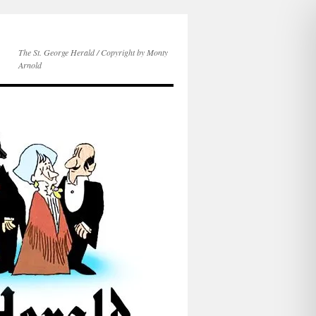
The St. George Herald / Copyright by Monty
Arnold