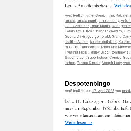
LouiseAmerikanisches …
Weiterle
Veröffentlicht unter
Comic
,
Film
,
Kabarett
arnold
,
arnold monti
,
arnold monty
,
Artist
Comiczeichner
,
Dean Martin
,
Der Agente
Feminismus
,
feministischer Western
,
Film
Geena Davis
,
george herald
,
Grand Can
Kultfilm Azubis
,
kultfilm definition
,
Kultfil
muss
,
Kultfilmpodcast
,
Maler und Mädch
Pyramid Frolic
,
Ridley Scott
,
Roadmovie
,
Superhelden
,
Superhelden-Comics
,
Susa
torben
,
Torben Sterner
,
Vampir-Lady
,
was i
Despotenbingo
Veröffentlicht am
17. April 2025
von
monty
betr.: 11. Todestag von Gabriel Ga
aus dem September 1955 überliefert:
wie viele tausend andere lateiname
Weiterlesen
→