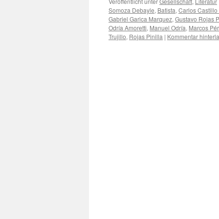
Veröffentlicht unter
Gesellschaft
,
Literatur
Somoza Debayle
,
Batista
,
Carlos Castill
Gabriel Garica Marquez
,
Gustavo Rojas Pi
Odría Amoretti
,
Manuel Odría
,
Marcos Pér
Trujillo
,
Rojas Pinilla
|
Kommentar hinterl