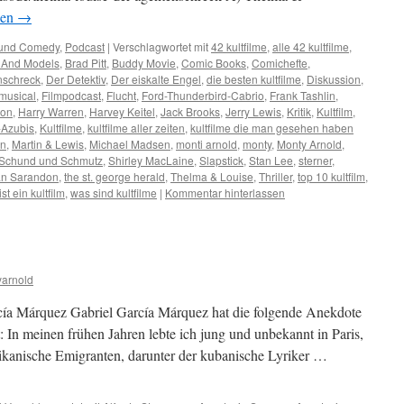
sen
→
 und Comedy
,
Podcast
|
Verschlagwortet mit
42 kultfilme
,
alle 42 kultfilme
,
s And Models
,
Brad Pitt
,
Buddy Movie
,
Comic Books
,
Comichefte
,
nschreck
,
Der Detektiv
,
Der eiskalte Engel
,
die besten kultfilme
,
Diskussion
,
musical
,
Filmpodcast
,
Flucht
,
Ford-Thunderbird-Cabrio
,
Frank Tashlin
,
yon
,
Harry Warren
,
Harvey Keitel
,
Jack Brooks
,
Jerry Lewis
,
Kritik
,
Kultfilm
,
m-Azubis
,
Kultfilme
,
kultfilme aller zeiten
,
kultfilme die man gesehen haben
en
,
Martin & Lewis
,
Michael Madsen
,
monti arnold
,
monty
,
Monty Arnold
,
Schund und Schmutz
,
Shirley MacLaine
,
Slapstick
,
Stan Lee
,
sterner
,
n Sarandon
,
the st. george herald
,
Thelma & Louise
,
Thriller
,
top 10 kultfilm
,
st ein kultfilm
,
was sind kultfilme
|
Kommentar hinterlassen
arnold
rcía Márquez Gabriel García Márquez hat die folgende Anekdote
 In meinen frühen Jahren lebte ich jung und unbekannt in Paris,
rikanische Emigranten, darunter der kubanische Lyriker …