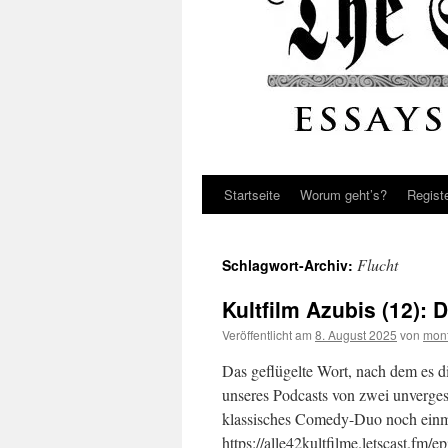
Startseite
Worum geht’s?
Regist
Flucht
Schlagwort-Archiv:
Kultfilm Azubis (12): 
Veröffentlicht am
8. August 2025
von
mont
Das geflügelte Wort, nach dem es d
unseres Podcasts von zwei unverge
klassisches Comedy-Duo noch einm
https://alle42kultfilme.letscast.fm