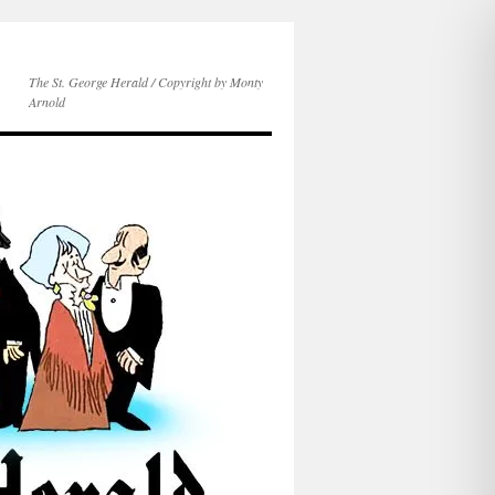
The St. George Herald / Copyright by Monty
Arnold