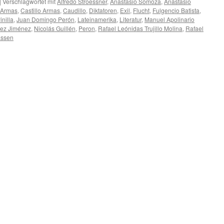
|
Verschlagwortet mit
Alfredo Stroessner
,
Anastasio Somoza
,
Anastasio
o Armas
,
Castillo Armas
,
Caudillo
,
Diktatoren
,
Exil
,
Flucht
,
Fulgencio Batista
,
nilla
,
Juan Domingo Perón
,
Lateinamerika
,
Literatur
,
Manuel Apolinario
ez Jiménez
,
Nicolás Guillén
,
Peron
,
Rafael Leónidas Trujillo Molina
,
Rafael
assen