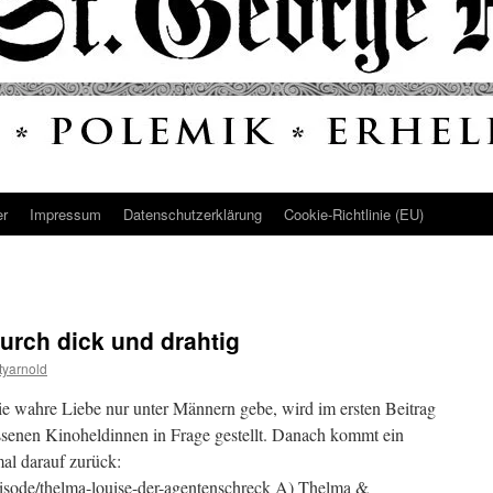
er
Impressum
Datenschutz­erklärung
Cookie-Richtlinie (EU)
Durch dick und drahtig
yarnold
ie wahre Liebe nur unter Männern gebe, wird im ersten Beitrag
ssenen Kinoheldinnen in Frage gestellt. Danach kommt ein
al darauf zurück:
/episode/thelma-louise-der-agentenschreck A) Thelma &