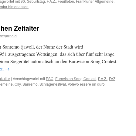
agwortet mit
90. Geburtstag
,
F.A.Z.
,
Feuilleton
,
Frankfurter Allgemeine
,
tar hinterlassen
hen Zeitalter
ntyarnold
en Sanremo (jawoll, der Name der Stadt wird
951 ausgetragenes Wettsingen, das sich über fünf sehr lange
einen Siegertitel automatisch an den Eurovision Song Contest
sen
→
kultur
|
Verschlagwortet mit
ESC
,
Eurovision Song Contest
,
F.A.Z.
,
FAZ
,
lgemeine
,
Olly
,
Sanremo
,
Schlagerfestival
,
Volevo essere un duro
|