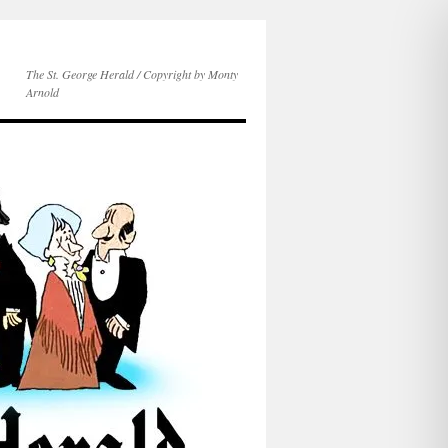
The St. George Herald / Copyright by Monty
Arnold