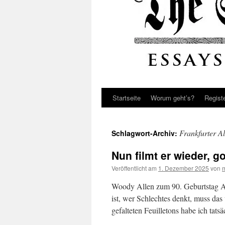
Startseite
Worum geht’s?
Regist
Frankfurter A
Schlagwort-Archiv:
Nun filmt er wieder, g
Veröffentlicht am
1. Dezember 2025
von
Woody Allen zum 90. Geburtstag Au
ist, wer Schlechtes denkt, muss das
gefalteten Feuilletons habe ich tat