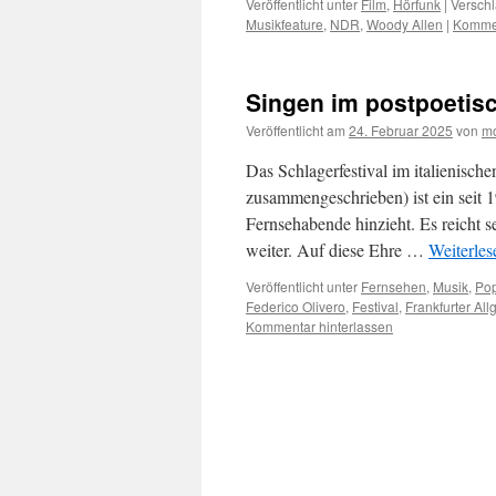
Veröffentlicht unter
Film
,
Hörfunk
|
Verschl
Musikfeature
,
NDR
,
Woody Allen
|
Kommen
Singen im postpoetisc
Veröffentlicht am
24. Februar 2025
von
mo
Das Schlagerfestival im italienisch
zusammengeschrieben) ist ein seit 1
Fernsehabende hinzieht. Es reicht s
weiter. Auf diese Ehre …
Weiterle
Veröffentlicht unter
Fernsehen
,
Musik
,
Pop
Federico Olivero
,
Festival
,
Frankfurter Al
Kommentar hinterlassen