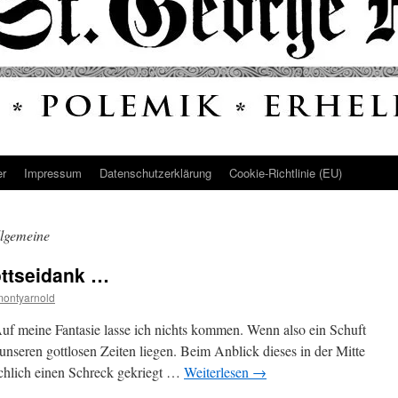
er
Impressum
Datenschutz­erklärung
Cookie-Richtlinie (EU)
llgemeine
ottseidank …
montyarnold
f meine Fantasie lasse ich nichts kommen. Wenn also ein Schuft
 unseren gottlosen Zeiten liegen. Beim Anblick dieses in der Mitte
sächlich einen Schreck gekriegt …
Weiterlesen
→