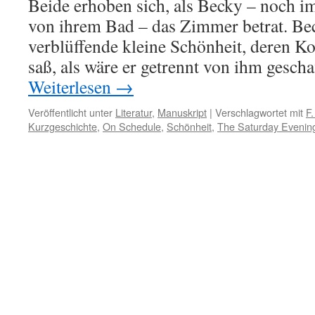
Beide erhoben sich, als Becky – noch i
von ihrem Bad – das Zimmer betrat. Be
verblüffende kleine Schönheit, deren K
saß, als wäre er getrennt von ihm gesc
Weiterlesen
→
Veröffentlicht unter
Literatur
,
Manuskript
|
Verschlagwortet mit
F.
Kurzgeschichte
,
On Schedule
,
Schönheit
,
The Saturday Evenin