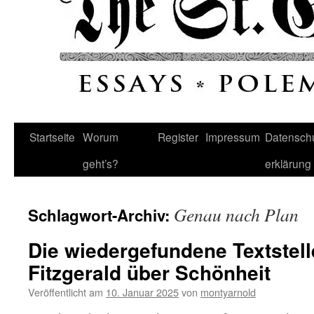
Startseite
Worum
Register
Impressum
Datenschu
geht’s?
erklärung
Genau nach Plan
Schlagwort-Archiv:
Die wiedergefundene Textstelle
Fitzgerald über Schönheit
Veröffentlicht am
10. Januar 2025
von
montyarnold