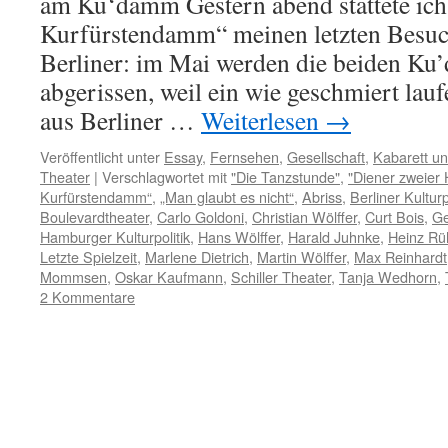
am Ku‘damm Gestern abend stattete ic
Kurfürstendamm“ meinen letzten Besuch
Berliner: im Mai werden die beiden K
abgerissen, weil ein wie geschmiert lau
aus Berliner …
Weiterlesen
→
Veröffentlicht unter
Essay
,
Fernsehen
,
Gesellschaft
,
Kabarett u
Theater
|
Verschlagwortet mit
"Die Tanzstunde"
,
"Diener zweier 
Kurfürstendamm“
,
„Man glaubt es nicht“
,
Abriss
,
Berliner Kulturp
Boulevardtheater
,
Carlo Goldoni
,
Christian Wölffer
,
Curt Bois
,
Ge
Hamburger Kulturpolitik
,
Hans Wölffer
,
Harald Juhnke
,
Heinz R
Letzte Spielzeit
,
Marlene Dietrich
,
Martin Wölffer
,
Max Reinhardt
Mommsen
,
Oskar Kaufmann
,
Schiller Theater
,
Tanja Wedhorn
,
2 Kommentare