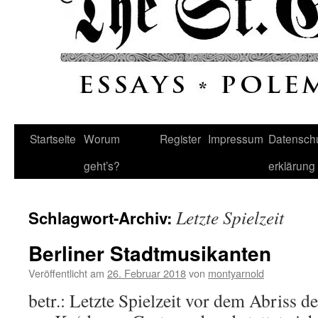
Startseite
Worum
Register
Impressum
Datenschu
geht’s?
erklärung
Letzte Spielzeit
Schlagwort-Archiv:
Berliner Stadtmusikanten
Veröffentlicht am
26. Februar 2018
von
montyarnold
betr.: Letzte Spielzeit vor dem Abriss 