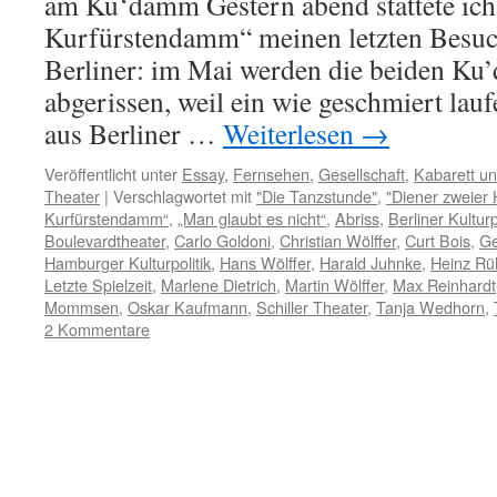
am Ku‘damm Gestern abend stattete ic
Kurfürstendamm“ meinen letzten Besuch
Berliner: im Mai werden die beiden K
abgerissen, weil ein wie geschmiert lau
aus Berliner …
Weiterlesen
→
Veröffentlicht unter
Essay
,
Fernsehen
,
Gesellschaft
,
Kabarett u
Theater
|
Verschlagwortet mit
"Die Tanzstunde"
,
"Diener zweier 
Kurfürstendamm“
,
„Man glaubt es nicht“
,
Abriss
,
Berliner Kulturp
Boulevardtheater
,
Carlo Goldoni
,
Christian Wölffer
,
Curt Bois
,
Ge
Hamburger Kulturpolitik
,
Hans Wölffer
,
Harald Juhnke
,
Heinz R
Letzte Spielzeit
,
Marlene Dietrich
,
Martin Wölffer
,
Max Reinhardt
Mommsen
,
Oskar Kaufmann
,
Schiller Theater
,
Tanja Wedhorn
,
2 Kommentare