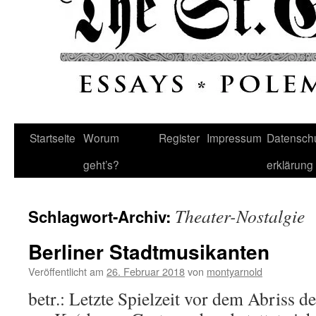
Startseite
Worum
Register
Impressum
Datenschu
geht’s?
erklärung
Theater-Nostalgie
Schlagwort-Archiv:
Berliner Stadtmusikanten
Veröffentlicht am
26. Februar 2018
von
montyarnold
betr.: Letzte Spielzeit vor dem Abriss 